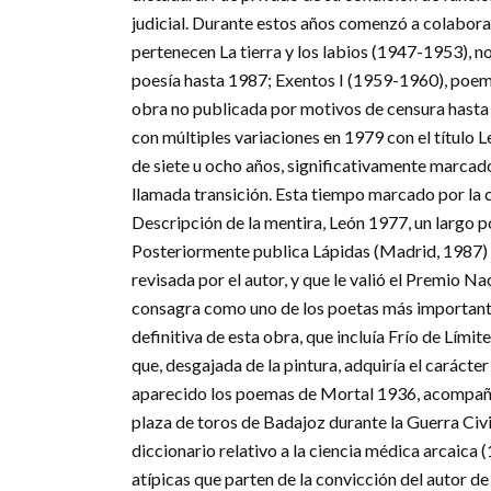
judicial. Durante estos años comenzó a colaborar
pertenecen La tierra y los labios (1947-1953), n
poesía hasta 1987; Exentos I (1959-1960), poem
obra no publicada por motivos de censura hasta 
con múltiples variaciones en 1979 con el título L
de siete u ocho años, significativamente marcado
llamada transición. Esta tiempo marcado por la cr
Descripción de la mentira, León 1977, un largo 
Posteriormente publica Lápidas (Madrid, 1987) 
revisada por el autor, y que le valió el Premio Na
consagra como uno de los poetas más importantes 
definitiva de esta obra, que incluía Frío de Lím
que, desgajada de la pintura, adquiría el caráct
aparecido los poemas de Mortal 1936, acompañan
plaza de toros de Badajoz durante la Guerra Civi
diccionario relativo a la ciencia médica arcaic
atípicas que parten de la convicción del autor d