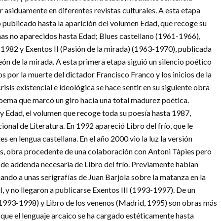
 asiduamente en diferentes revistas culturales. A esta etapa
o publicado hasta la aparición del volumen Edad, que recoge su
as no aparecidos hasta Edad; Blues castellano (1961-1966),
1982 y Exentos II (Pasión de la mirada) (1963-1970), publicada
eón de la mirada. A esta primera etapa siguió un silencio poético
s por la muerte del dictador Francisco Franco y los inicios de la
isis existencial e ideológica se hace sentir en su siguiente obra
poema que marcó un giro hacia una total madurez poética.
y Edad, el volumen que recoge toda su poesía hasta 1987,
cional de Literatura. En 1992 apareció Libro del frío, que le
en lengua castellana. En el año 2000 vio la luz la versión
ites, obra procedente de una colaboración con Antoni Tàpies pero
er de addenda necesaria de Libro del frío. Previamente habían
do a unas serigrafías de Juan Barjola sobre la matanza en la
l, y no llegaron a publicarse Exentos III (1993-1997). De un
a (1993-1998) y Libro de los venenos (Madrid, 1995) son obras más
e que el lenguaje arcaico se ha cargado estéticamente hasta