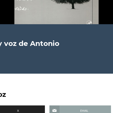
y voz
de Antonio
oz
X
EMAIL