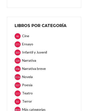
LIBROS POR CATEGORÍA
Cine
46
Ensayo
171
Infantil y Juvenil
105
Narrativa
120
Narrativa breve
396
Novela
1116
Poesía
537
Teatro
111
Terror
50
Más categorias
1850