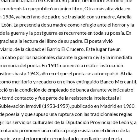
 Gamoneda nació en Oviedo. Su padre, de nombre Antonio, fue
 modernista que publicó un único libro, Otra más alta vida, en
n 1934, ya huérfano de padre, se trasladó con su madre, Amelia
 León. La presencia de su madre como refugio ante el horror y la
de la guerra y la postguerra es recurrente en toda su poesía. En
racias a la lectura del libro de su padre. El poeta vivió
viario, de la ciudad: el Barrio El Crucero. Este lugar fue un
 a cabo por los nacionales durante la guerra civil y la inmediata
a memoria del poeta. En 1941 comenzó a recibir instrucción
ustinos hasta 1943, año en el que el poeta se autoexpulsó. Al día
como meritorio y recadero en el hoy extinguido Banco Mercantil.
eció en la condición de empleado de banca durante veinticuatro
tomó contacto y fue parte de la resistencia intelectual al
Sublevación inmóvil (1953-1959), publicado en Madrid en 1960,
de poesía, y que supuso una ruptura con las tradicionales reglas
ir los servicios culturales de la Diputación Provincial de León y, a
intentando promover una cultura progresista con el dinero de la
onario, y posteriormente recontratado, mediante sentencia