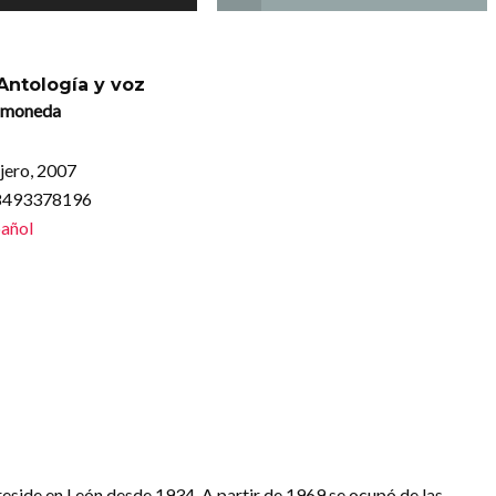
 Antología y voz
amoneda
jero, 2007
88493378196
añol
side en León desde 1934. A partir de 1969 se ocupó de las