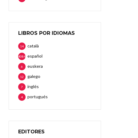
LIBROS POR IDIOMAS
català
14
español
4084
euskera
6
galego
12
inglés
7
portugués
4
EDITORES