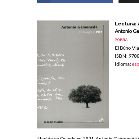
Lectura:
Antonio G
POESÍA
El Búho Via
ISBN
: 97
Idioma
:
esp
Nacido en Oviedo en 1931, Antonio Gamoneda re