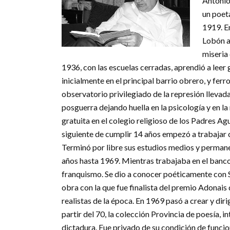
Antonio
un poeta
1919. E
Lobón a
miseria 
1936, con las escuelas cerradas, aprendió a leer g
inicialmente en el principal barrio obrero, y ferro
observatorio privilegiado de la represión llevada
posguerra dejando huella en la psicología y en l
gratuita en el colegio religioso de los Padres Ag
siguiente de cumplir 14 años empezó a trabajar 
Terminó por libre sus estudios medios y perman
años hasta 1969. Mientras trabajaba en el banco 
franquismo. Se dio a conocer poéticamente con 
obra con la que fue finalista del premio Adonais 
realistas de la época. En 1969 pasó a crear y dirig
partir del 70, la colección Provincia de poesía, 
dictadura. Fue privado de su condición de funci