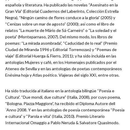
española y literatura. Ha publicado las novelas “Asesinato en la
Gran Vía” (Editorial Cuadernos del Laberinto, Colección Estrella
Negra), “Ningún camino de flores conduce a la gloria” (2005) y
“Cenizas sobre un mar de agosto” (2000); así como el libro de
relatos “La muerte de Mário de Sá-Carneiro” o “La soledad y el
poeta” (Monteparnaso, 2007). Del mismo modo, los libros de
poemas: “La mirada asombrada”, “Caducidad de lo real” (Premio
Ciudad de Miranda 1996 y Editorial Torremozas) y “Poemas de
viaje” (Editorial Huerga & Fierro, 2011); y ha sido incluida en las
antologías Mujeres y café, en los Homenajes publicados por el
Ateneo de Sevilla y en las antologías de poetas contemporáneos
Enésima hoja y Atlas poético. Viajeras del siglo XXI, entre otras.
Ha sido traducida al italiano en la antología bilingüe “Poesia e
Cultura”. “Due mondi, due culture” (Italia, 2008), por cuyo poema,
“Bologna. Piazza Maggiore”, ha recibido el Diploma Autore dell
´Anno 2008. Y en las antologías de poesía contemporánea “Poesia
e cultura” y “Parola e vita” (Italia, 2010). Premio Literario
Internacional Omaggio a Pablo Neruda & Salvatore Quasimodo.