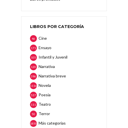
LIBROS POR CATEGORÍA
Cine
46
Ensayo
171
Infantil y Juvenil
105
Narrativa
120
Narrativa breve
396
Novela
1116
Poesía
537
Teatro
111
Terror
50
Más categorias
1850