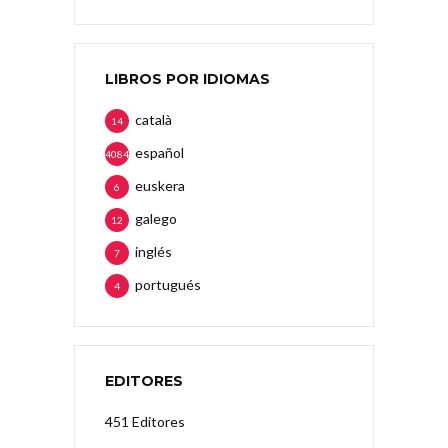
LIBROS POR IDIOMAS
català
14
español
4084
euskera
6
galego
12
inglés
7
portugués
4
EDITORES
451 Editores