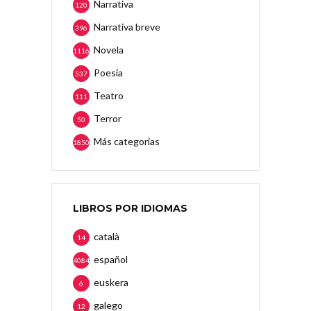
Narrativa
120
Narrativa breve
396
Novela
1116
Poesía
537
Teatro
111
Terror
50
Más categorias
1850
LIBROS POR IDIOMAS
català
14
español
4084
euskera
6
galego
12