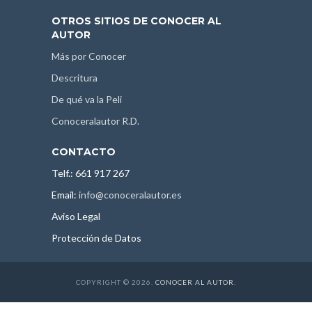
OTROS SITIOS DE CONOCER AL
AUTOR
Más por Conocer
Descritura
De qué va la Peli
Conoceralautor R.D.
CONTACTO
Telf.: 661 917 267
Email:
info@conoceralautor.es
Aviso Legal
Protección de Datos
COPYRIGHT © 2026.
CONOCER AL AUTOR
.