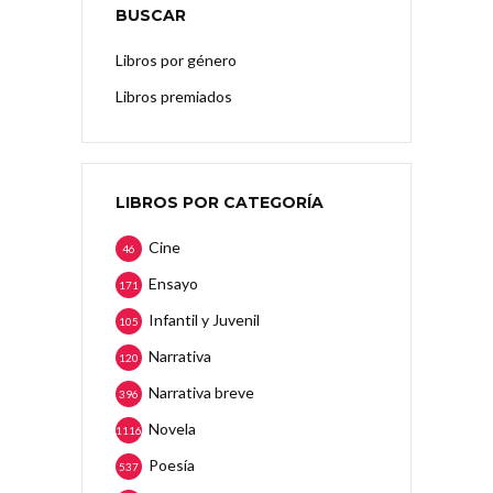
BUSCAR
Libros por género
Libros premiados
LIBROS POR CATEGORÍA
Cine
46
Ensayo
171
Infantil y Juvenil
105
Narrativa
120
Narrativa breve
396
Novela
1116
Poesía
537