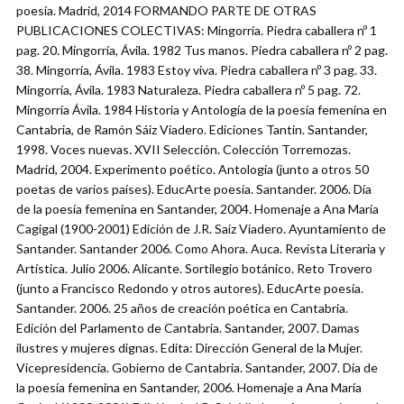
poesía. Madrid, 2014 FORMANDO PARTE DE OTRAS
PUBLICACIONES COLECTIVAS: Mingorría. Piedra caballera nº 1
pag. 20. Mingorría, Ávila. 1982 Tus manos. Piedra caballera nº 2 pag.
38. Mingorría, Ávila. 1983 Estoy viva. Piedra caballera nº 3 pag. 33.
Mingorría, Ávila. 1983 Naturaleza. Piedra caballera nº 5 pag. 72.
Mingorría Ávila. 1984 Historia y Antología de la poesía femenina en
Cantabria, de Ramón Sáiz Viadero. Ediciones Tantin. Santander,
1998. Voces nuevas. XVII Selección. Colección Torremozas.
Madrid, 2004. Experimento poético. Antología (junto a otros 50
poetas de varios países). EducArte poesía. Santander. 2006. Día
de la poesía femenina en Santander, 2004. Homenaje a Ana María
Cagigal (1900-2001) Edición de J.R. Saiz Viadero. Ayuntamiento de
Santander. Santander 2006. Como Ahora. Auca. Revista Literaria y
Artística. Julio 2006. Alicante. Sortilegio botánico. Reto Trovero
(junto a Francisco Redondo y otros autores). EducArte poesía.
Santander. 2006. 25 años de creación poética en Cantabria.
Edición del Parlamento de Cantabria. Santander, 2007. Damas
ilustres y mujeres dignas. Edita: Dirección General de la Mujer.
Vicepresidencia. Gobierno de Cantabria. Santander, 2007. Día de
la poesía femenina en Santander, 2006. Homenaje a Ana María