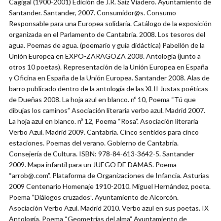
Cagigal (1900-2001) Edición de J.R. Saiz Viadero. Ayuntamiento de
Santander. Santander, 2007. Consumidor@s. Consumo
Responsable para una Europea solidaria. Catálogo de la exposición
organizada en el Parlamento de Cantabria. 2008. Los tesoros del
agua. Poemas de agua. (poemario y guía didáctica) Pabellón de la
Unión Europea en EXPO-ZARAGOZA 2008. Antología (junto a
otros 10 poetas). Representación de la Unión Europea en España
y Oficina en España de la Unión Europea. Santander 2008. Alas de
barro publicado dentro de la antología de las XLII Justas poéticas
de Dueñas 2008. La hoja azul en blanco. nº 10, Poema “Tú que
dibujas los caminos” Asociación literaria verbo azul. Madrid 2007.
La hoja azul en blanco. nº 12, Poema “Rosa”. Asociación literaria
Verbo Azul. Madrid 2009. Cantabria. Cinco sentidos para cinco
estaciones. Poemas del verano. Gobierno de Cantabria.
Consejería de Cultura. ISBN: 978-84-613-3642-5. Santander
2009. Mapa infantil para un JUEGO DE DAMAS. Poema
“arrob@.com”. Plataforma de Organizaciones de Infancia. Asturias
2009 Centenario Homenaje 1910-2010. Miguel Hernández, poeta.
Poema “Diálogos cruzados”. Ayuntamiento de Alcorcón.
Asociación Verbo Azul. Madrid 2010. Verbo azul en sus poetas. IX
Antología. Poema “Geometrías del alma” Ayuntamiento de