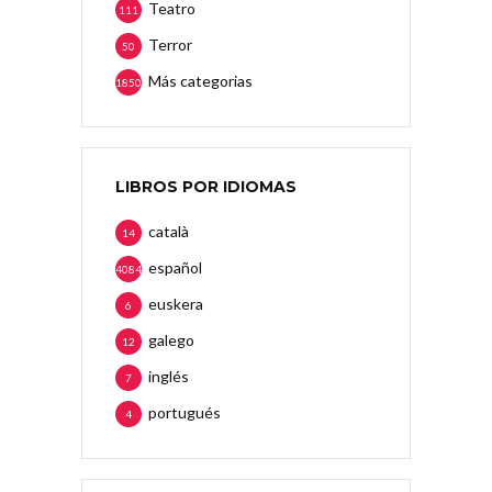
Teatro
111
Terror
50
Más categorias
1850
LIBROS POR IDIOMAS
català
14
español
4084
euskera
6
galego
12
inglés
7
portugués
4