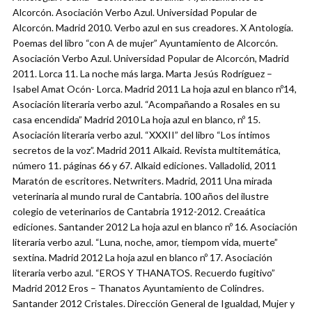
Alcorcón. Asociación Verbo Azul. Universidad Popular de
Alcorcón. Madrid 2010. Verbo azul en sus creadores. X Antología.
Poemas del libro “con A de mujer” Ayuntamiento de Alcorcón.
Asociación Verbo Azul. Universidad Popular de Alcorcón, Madrid
2011. Lorca 11. La noche más larga. Marta Jesús Rodríguez –
Isabel Amat Ocón- Lorca. Madrid 2011 La hoja azul en blanco nº14,
Asociación literaria verbo azul. “Acompañando a Rosales en su
casa encendida” Madrid 2010 La hoja azul en blanco, nº 15.
Asociación literaria verbo azul. “XXXII” del libro “Los íntimos
secretos de la voz”. Madrid 2011 Alkaid. Revista multitemática,
número 11. páginas 66 y 67. Alkaid ediciones. Valladolid, 2011
Maratón de escritores. Netwriters. Madrid, 2011 Una mirada
veterinaria al mundo rural de Cantabria. 100 años del ilustre
colegio de veterinarios de Cantabria 1912-2012. Creaática
ediciones. Santander 2012 La hoja azul en blanco nº 16. Asociación
literaria verbo azul. “Luna, noche, amor, tiempom vida, muerte”
sextina. Madrid 2012 La hoja azul en blanco nº 17. Asociación
literaria verbo azul. “EROS Y THANATOS. Recuerdo fugitivo”
Madrid 2012 Eros – Thanatos Ayuntamiento de Colindres.
Santander 2012 Cristales. Dirección General de Igualdad, Mujer y