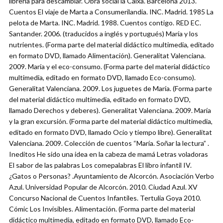
librería para descambiar. Obra social la Caixa. Barcelona 2013.
Cuentos El viaje de Marta a Consumerilandia. INC. Madrid. 1985 La
pelota de Marta. INC. Madrid. 1988. Cuentos contigo. RED EC.
Santander. 2006. (traducidos a inglés y portugués) María y los
nutrientes. (Forma parte del material didáctico multimedia, editado
en formato DVD, llamado Alimentación). Generalitat Valenciana.
2009. María y el eco-consumo. (Forma parte del material didáctico
multimedia, editado en formato DVD, llamado Eco-consumo).
Generalitat Valenciana. 2009. Los juguetes de María. (Forma parte
del material didáctico multimedia, editado en formato DVD,
llamado Derechos y deberes). Generalitat Valenciana. 2009. María
y la gran excursión. (Forma parte del material didáctico multimedia,
editado en formato DVD, llamado Ocio y tiempo libre). Generalitat
Valenciana. 2009. Colección de cuentos “María. Soñar la lectura” .
Ineditos He sido una idea en la cabeza de mamá Letras voladoras
El sabor de las palabras Los comepalabras El libro infantil IV.
¿Gatos o Personas? .Ayuntamiento de Alcorcón. Asociación Verbo
Azul. Universidad Popular de Alcorcón. 2010. Ciudad Azul. XV
Concurso Nacional de Cuentos Infantiles. Tertulia Goya 2010.
Cómic Los Invisibles. Alimentación. (Forma parte del material
didáctico multimedia, editado en formato DVD, llamado Eco-