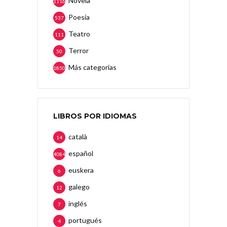
Novela
1116
Poesía
537
Teatro
111
Terror
50
Más categorias
1850
LIBROS POR IDIOMAS
català
14
español
4084
euskera
6
galego
12
inglés
7
portugués
4