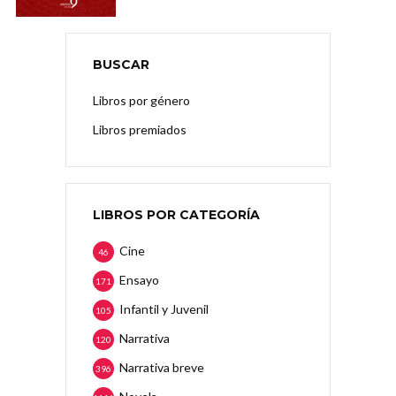
BUSCAR
Libros por género
Libros premiados
LIBROS POR CATEGORÍA
Cine
46
Ensayo
171
Infantil y Juvenil
105
Narrativa
120
Narrativa breve
396