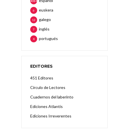
español
4084
euskera
6
galego
12
inglés
7
portugués
4
EDITORES
451 Editores
Círculo de Lectores
Cuadernos del laberinto
Ediciones Atlantis
Ediciones Irreverentes