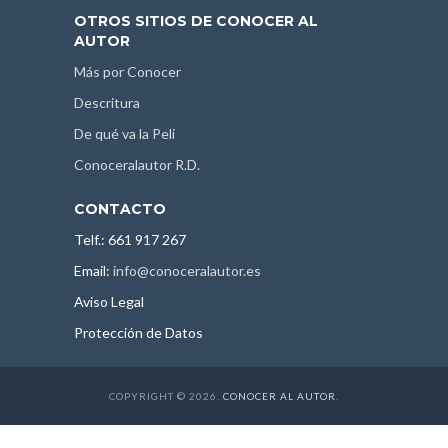
OTROS SITIOS DE CONOCER AL
AUTOR
Más por Conocer
Descritura
De qué va la Peli
Conoceralautor R.D.
CONTACTO
Telf.: 661 917 267
Email:
info@conoceralautor.es
Aviso Legal
Protección de Datos
COPYRIGHT © 2026.
CONOCER AL AUTOR
.