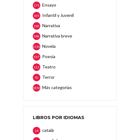
Ensayo
171
Infantil y Juvenil
105
Narrativa
120
Narrativa breve
396
Novela
1116
Poesía
537
Teatro
111
Terror
50
Más categorias
1850
LIBROS POR IDIOMAS
català
14