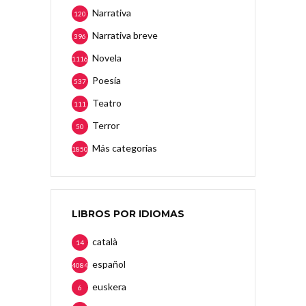
Narrativa
120
Narrativa breve
396
Novela
1116
Poesía
537
Teatro
111
Terror
50
Más categorias
1850
LIBROS POR IDIOMAS
català
14
español
4084
euskera
6