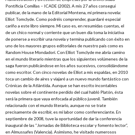
Pontificia Comillas – ICADE (2002). A mis 27 años conseguí
publicar, de la mano de la Editorial Montena, mi primera novela:
Elliot Tomclyde. Como podréis comprender, guardaré especial
cariño a este libro siempre. Mi caso es, en resumidas cuentas, el
de un chico normal y corriente que un buen día toma la iniciativa
de ponerse a escribir una novela y termina publicando con éxito en
uno de los mayores grupos editoriales de nuestro país como es
Random House Mondadori. Con Elliot Tomclyde me abría camino
en el mundo literario mientras que los siguientes volúmenes de la
saga fueron publicándose en los años sucesivos, consolidándome
como escritor. Con cinco novelas de Elliot a mis espaldas, en 2010
toca un cambio de aires y viajaré a un nuevo mundo fantástico con
Crónicas de la Atlántida. Aunque se han escrito incontables
novelas sobre el continente perdido del cual habló Platón, ésta
será la primera que vaya enfocada al público juvenil. También
relacionado con el mundo literario, aunque no se trate
precisamente de escribir, es mi labor como conferenciante. En
septiembre de 2008, tuve la oportunidad de dar la conferencia
inaugural de las “Jornadas de Biblioteca escolar y fomento lector”,
en Almussafes (Valencia). Asimismo, he visitado numerosos