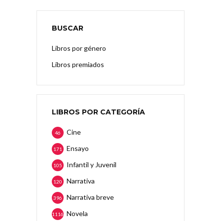
BUSCAR
Libros por género
Libros premiados
LIBROS POR CATEGORÍA
Cine
46
Ensayo
171
Infantil y Juvenil
105
Narrativa
120
Narrativa breve
396
Novela
1116