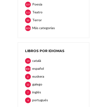
Poesía
537
Teatro
111
Terror
50
Más categorias
1850
LIBROS POR IDIOMAS
català
14
español
4084
euskera
6
galego
12
inglés
7
portugués
4