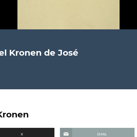
del Kronen
de José
 Kronen
X
EMAIL