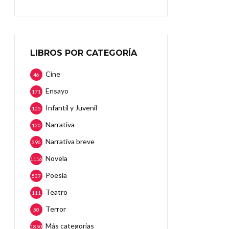
LIBROS POR CATEGORÍA
Cine
46
Ensayo
171
Infantil y Juvenil
105
Narrativa
120
Narrativa breve
396
Novela
1116
Poesía
537
Teatro
111
Terror
50
Más categorias
1850