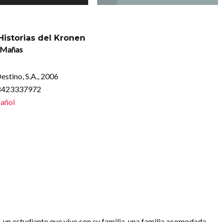
Historias del Kronen
 Mañas
estino, S.A., 2006
88423337972
añol
, un estudiante que vive con su familia, una familia acomodada.