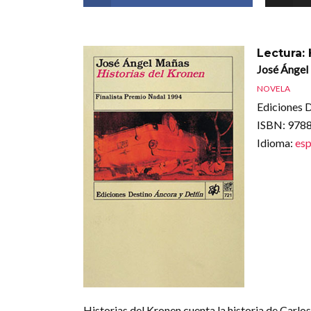
Lectura: 
José Ángel
NOVELA
Ediciones D
ISBN
: 97
Idioma
:
esp
Historias del Kronen cuenta la historia de Carlos