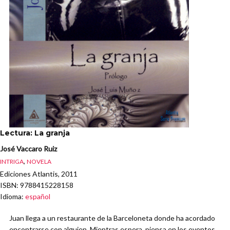
Lectura: La granja
José Vaccaro Ruiz
,
INTRIGA
NOVELA
Ediciones Atlantis, 2011
ISBN
: 9788415228158
Idioma
:
español
Juan llega a un restaurante de la Barceloneta donde ha acordado
encontrarse con alguien. Mientras espera, piensa en los eventos