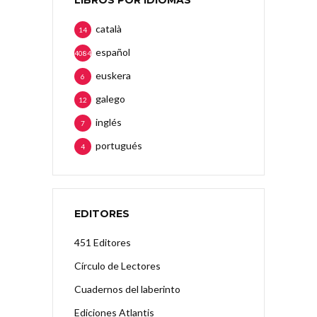
català
14
español
4084
euskera
6
galego
12
inglés
7
portugués
4
EDITORES
451 Editores
Círculo de Lectores
Cuadernos del laberinto
Ediciones Atlantis