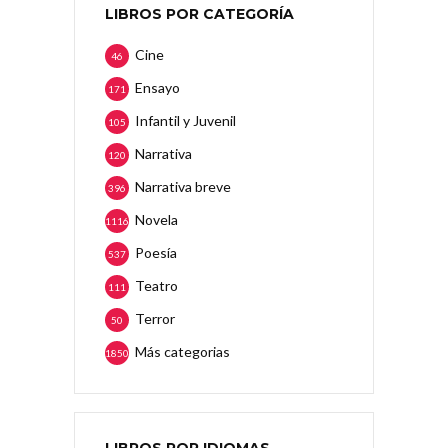
LIBROS POR CATEGORÍA
Cine
46
Ensayo
171
Infantil y Juvenil
105
Narrativa
120
Narrativa breve
396
Novela
1116
Poesía
537
Teatro
111
Terror
50
Más categorias
1850
LIBROS POR IDIOMAS