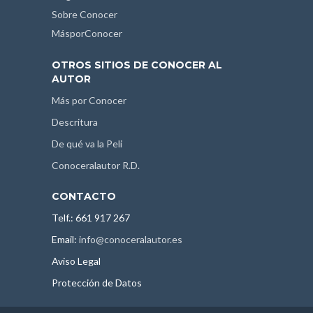
Sobre Conocer
MásporConocer
OTROS SITIOS DE CONOCER AL
AUTOR
Más por Conocer
Descritura
De qué va la Peli
Conoceralautor R.D.
CONTACTO
Telf.: 661 917 267
Email:
info@conoceralautor.es
Aviso Legal
Protección de Datos