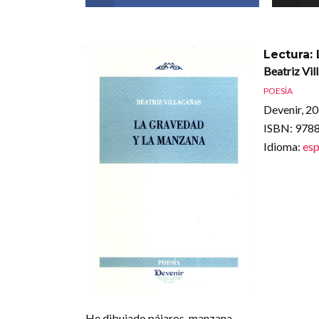
Lectura:
Beatriz Vil
POESÍA
Devenir, 2
ISBN
: 97
Idioma
:
esp
He dibujado pájaros-manzana