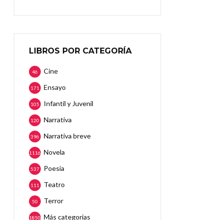
LIBROS POR CATEGORÍA
Cine
46
Ensayo
171
Infantil y Juvenil
105
Narrativa
120
Narrativa breve
396
Novela
1116
Poesía
537
Teatro
111
Terror
50
Más categorias
1850