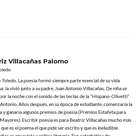
riz Villacañas Palomo
oledo
 Toledo. La poesía formó siempre parte esencial de su vida
a: la vivió junto a su padre, Juan Antonio Villacañas. De niña se
or la noche con el sonido de las teclas de la “Hispano-Olivetti”
 Antonio. Años después, en su época de estudiante, comenzaría la
ra y ganaría algunos premios de poesía (Premios Estafeta para
 Mayores). Escribir poesía es para Beatriz Villacañas mucho más
 que es el poema el que pide ser escrito y que es ineludible
añas es ensayista y crítica literaria. Fue catedrática de