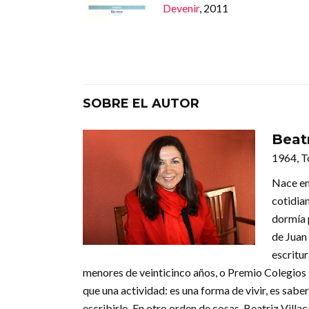
Devenir
, 2011
SOBRE EL AUTOR
Beat
1964, T
Nace en
cotidian
dormía p
de Juan
escritu
menores de veinticinco años, o Premio Colegios
que una actividad: es una forma de vivir, es saber
escribirlo. En otro orden de cosas, Beatriz Villac