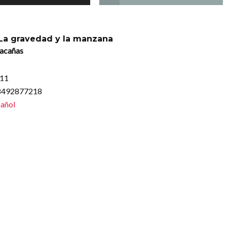
 La gravedad y la manzana
lacañas
011
88492877218
añol