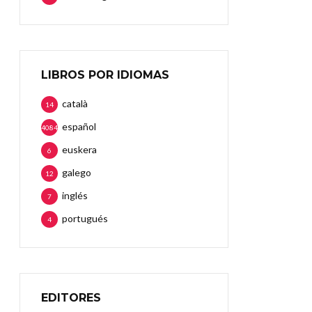
LIBROS POR IDIOMAS
català
14
español
4084
euskera
6
galego
12
inglés
7
portugués
4
EDITORES