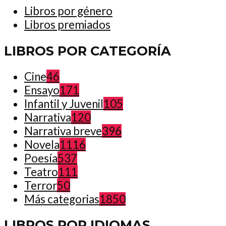
Libros por género
Libros premiados
LIBROS POR CATEGORÍA
Cine
46
Ensayo
171
Infantil y Juvenil
105
Narrativa
120
Narrativa breve
396
Novela
1116
Poesía
537
Teatro
111
Terror
50
Más categorias
1850
LIBROS POR IDIOMAS