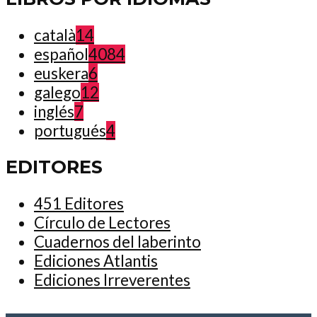
català
14
español
4084
euskera
6
galego
12
inglés
7
portugués
4
EDITORES
451 Editores
Círculo de Lectores
Cuadernos del laberinto
Ediciones Atlantis
Ediciones Irreverentes