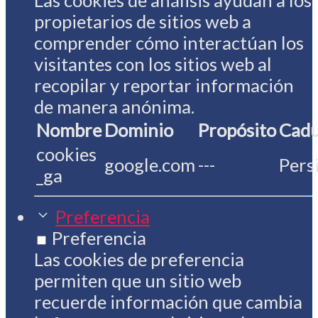
Las cookies de análisis ayudan a los
propietarios de sitios web a
comprender cómo interactúan los
visitantes con los sitios web al
recopilar y reportar información
de manera anónima.
Nombre
Dominio
Propósito
Cadu
cookies
google.com
---
Pers
_ga
Preferencia
Preferencia
Las cookies de preferencia
permiten que un sitio web
recuerde información que cambia