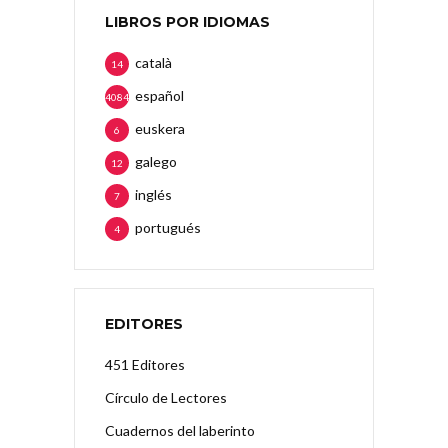
LIBROS POR IDIOMAS
català
14
español
4084
euskera
6
galego
12
inglés
7
portugués
4
EDITORES
451 Editores
Círculo de Lectores
Cuadernos del laberinto