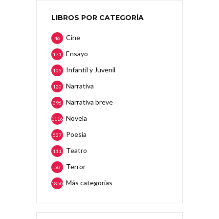
LIBROS POR CATEGORÍA
Cine
46
Ensayo
171
Infantil y Juvenil
105
Narrativa
120
Narrativa breve
396
Novela
1116
Poesía
537
Teatro
111
Terror
50
Más categorias
1850