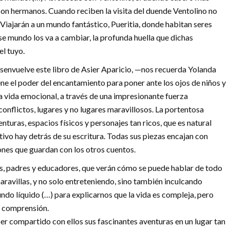
 son hermanos. Cuando reciben la visita del duende Ventolino no
r. Viajarán a un mundo fantástico, Pueritia, donde habitan seres
e mundo los va a cambiar, la profunda huella que dichas
el tuyo.
esenvuelve este libro de Asier Aparicio, —nos recuerda Yolanda
ene el poder del encantamiento para poner ante los ojos de niños y
a vida emocional, a través de una impresionante fuerza
conflictos, lugares y no lugares maravillosos. La portentosa
nturas, espacios físicos y personajes tan ricos, que es natural
ivo hay detrás de su escritura. Todas sus piezas encajan con
iones que guardan con los otros cuentos.
os, padres y educadores, que verán cómo se puede hablar de todo
aravillas, y no solo entreteniendo, sino también inculcando
ndo líquido (…) para explicarnos que la vida es compleja, pero
su comprensión.
ber compartido con ellos sus fascinantes aventuras en un lugar tan