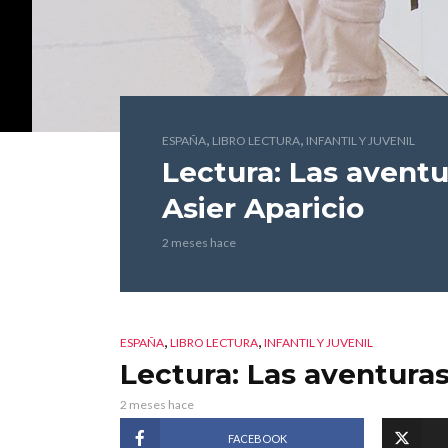
,
,
ESPAÑA
LIBRO LECTURA
INFANTIL Y JUVENIL
Lectura: Las aventu
Asier Aparicio
2 meses hace
,
,
ESPAÑA
LIBRO LECTURA
INFANTIL Y JUVENIL
Lectura: Las aventura
2 meses hace
FACEBOOK