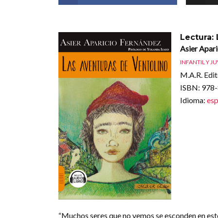
Lectura:
Asier Apari
INFANTIL Y J
M.A.R. Edit
ISBN
: 978
Idioma
:
esp
“Muchos seres que no vemos se esconden en este