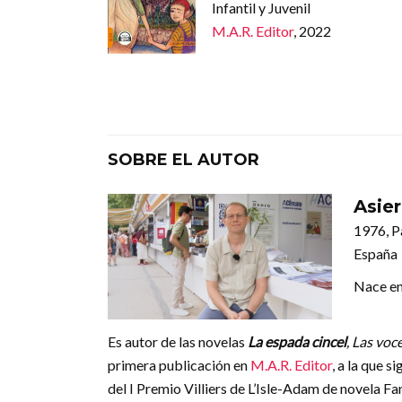
Infantil y Juvenil
M.A.R. Editor
, 2022
SOBRE EL AUTOR
Asier
1976, P
España
Nace en
Es autor de las novelas
La espada cincel
, Las voc
primera publicación en
M.A.R. Editor
, a la que s
del I Premio Villiers de L’Isle-Adam de novela Fan