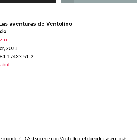
 Las aventuras de Ventolino
cio
UVENIL
or, 2021
-84-17433-51-2
añol
 mundo. (…) Así sucede con Ventolino, el duende casero más