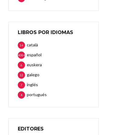
LIBROS POR IDIOMAS
català
14
español
4084
euskera
6
galego
12
inglés
7
portugués
4
EDITORES