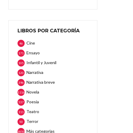
LIBROS POR CATEGORÍA
Cine
46
Ensayo
171
Infantil y Juvenil
105
Narrativa
120
Narrativa breve
396
Novela
1116
Poesía
537
Teatro
111
Terror
50
Más categorias
1850