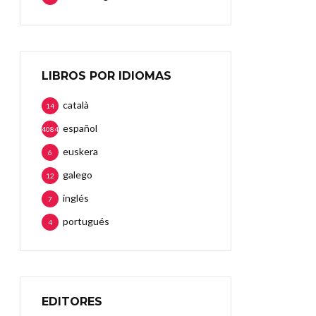
LIBROS POR IDIOMAS
català
14
español
4084
euskera
6
galego
12
inglés
7
portugués
4
EDITORES