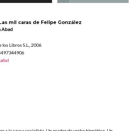
 Las mil caras de Felipe González
a Abad
 los Libros S.L., 2006
88497344906
añol
dor a la causa socialista. Un orador de verbo hipnótico. Un