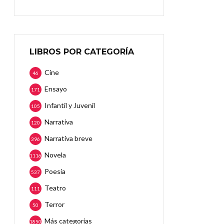
LIBROS POR CATEGORÍA
Cine
46
Ensayo
171
Infantil y Juvenil
105
Narrativa
120
Narrativa breve
396
Novela
1116
Poesía
537
Teatro
111
Terror
50
Más categorias
1850