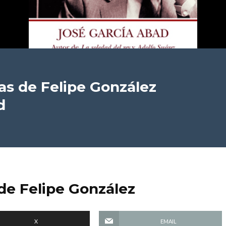
ras de Felipe González
d
 de Felipe González
X
EMAIL