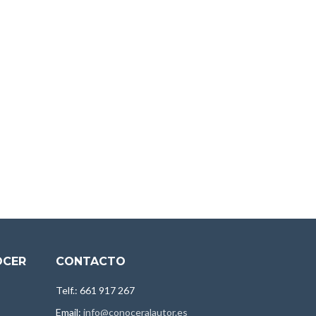
OCER
CONTACTO
Telf.: 661 917 267
Email:
info@conoceralautor.es