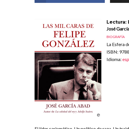
Lectura:
José Garcí
BIOGRAFÍA
La Esfera de
ISBN
: 97
Idioma
:
esp
El líder carismático. Un político de raza. Un trai