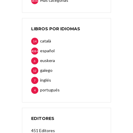
Más categorias
1850
LIBROS POR IDIOMAS
català
14
español
4084
euskera
6
galego
12
inglés
7
portugués
4
EDITORES
451 Editores