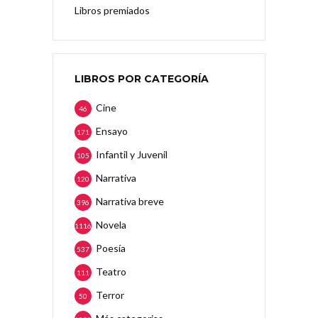
Libros premiados
LIBROS POR CATEGORÍA
Cine
46
Ensayo
171
Infantil y Juvenil
105
Narrativa
120
Narrativa breve
396
Novela
1116
Poesía
537
Teatro
111
Terror
50