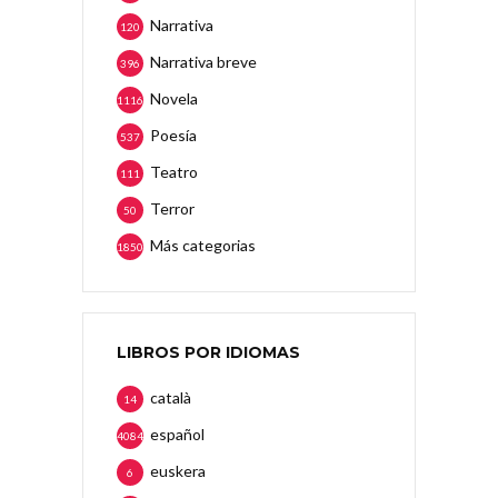
Narrativa
120
Narrativa breve
396
Novela
1116
Poesía
537
Teatro
111
Terror
50
Más categorias
1850
LIBROS POR IDIOMAS
català
14
español
4084
euskera
6