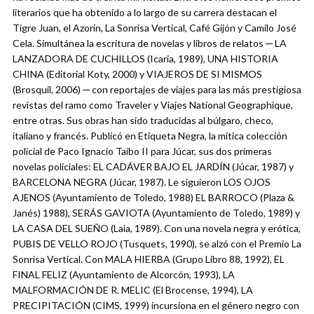
literarios que ha obtenido a lo largo de su carrera destacan el
Tigre Juan, el Azorín, La Sonrisa Vertical, Café Gijón y Camilo José
Cela. Simultánea la escritura de novelas y libros de relatos ─ LA
LANZADORA DE CUCHILLOS (Icaria, 1989), UNA HISTORIA
CHINA (Editorial Koty, 2000) y VIAJEROS DE SI MISMOS
(Brosquil, 2006) ─ con reportajes de viajes para las más prestigiosa
revistas del ramo como Traveler y Viajes National Geographique,
entre otras. Sus obras han sido traducidas al búlgaro, checo,
italiano y francés. Publicó en Etiqueta Negra, la mítica colección
policial de Paco Ignacio Taibo II para Júcar, sus dos primeras
novelas policiales: EL CADÁVER BAJO EL JARDÍN (Júcar, 1987) y
BARCELONA NEGRA (Júcar, 1987). Le siguieron LOS OJOS
AJENOS (Ayuntamiento de Toledo, 1988) EL BARROCO (Plaza &
Janés) 1988), SERÁS GAVIOTA (Ayuntamiento de Toledo, 1989) y
LA CASA DEL SUEÑO (Laia, 1989). Con una novela negra y erótica,
PUBIS DE VELLO ROJO (Tusquets, 1990), se alzó con el Premio La
Sonrisa Vertical. Con MALA HIERBA (Grupo Libro 88, 1992), EL
FINAL FELIZ (Ayuntamiento de Alcorcón, 1993), LA
MALFORMACIÓN DE R. MELIC (El Brocense, 1994), LA
PRECIPITACIÓN (CIMS, 1999) incursiona en el género negro con