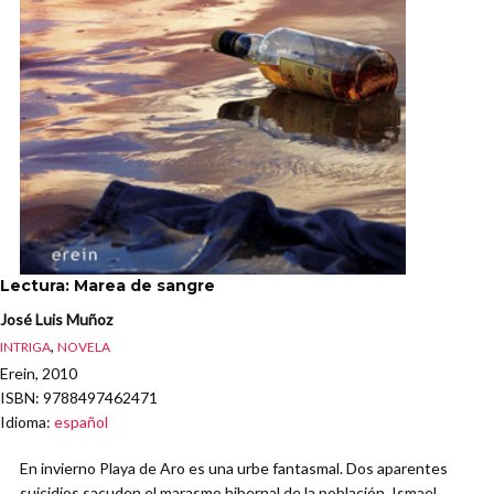
Lectura: Marea de sangre
José Luis Muñoz
,
INTRIGA
NOVELA
Erein, 2010
ISBN
: 9788497462471
Idioma
:
español
En invierno Playa de Aro es una urbe fantasmal. Dos aparentes
suicidios sacuden el marasmo hibernal de la población. Ismael