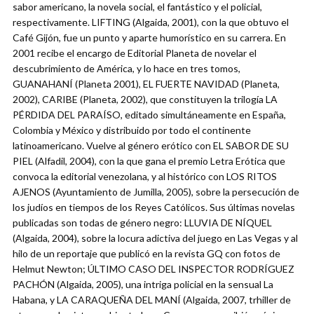
sabor americano, la novela social, el fantástico y el policial,
respectivamente. LIFTING (Algaida, 2001), con la que obtuvo el
Café Gijón, fue un punto y aparte humorístico en su carrera. En
2001 recibe el encargo de Editorial Planeta de novelar el
descubrimiento de América, y lo hace en tres tomos,
GUANAHANÍ (Planeta 2001), EL FUERTE NAVIDAD (Planeta,
2002), CARIBE (Planeta, 2002), que constituyen la trilogía LA
PÉRDIDA DEL PARAÍSO, editado simultáneamente en España,
Colombia y México y distribuido por todo el continente
latinoamericano. Vuelve al género erótico con EL SABOR DE SU
PIEL (Alfadil, 2004), con la que gana el premio Letra Erótica que
convoca la editorial venezolana, y al histórico con LOS RITOS
AJENOS (Ayuntamiento de Jumilla, 2005), sobre la persecución de
los judíos en tiempos de los Reyes Católicos. Sus últimas novelas
publicadas son todas de género negro: LLUVIA DE NÍQUEL
(Algaida, 2004), sobre la locura adictiva del juego en Las Vegas y al
hilo de un reportaje que publicó en la revista GQ con fotos de
Helmut Newton; ÚLTIMO CASO DEL INSPECTOR RODRÍGUEZ
PACHÓN (Algaida, 2005), una intriga policial en la sensual La
Habana, y LA CARAQUEÑA DEL MANÍ (Algaida, 2007, trhiller de