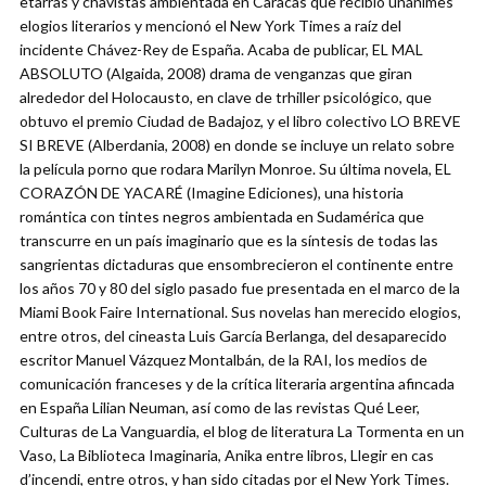
etarras y chavistas ambientada en Caracas que recibió unánimes
elogios literarios y mencionó el New York Times a raíz del
incidente Chávez-Rey de España. Acaba de publicar, EL MAL
ABSOLUTO (Algaida, 2008) drama de venganzas que giran
alrededor del Holocausto, en clave de trhiller psicológico, que
obtuvo el premio Ciudad de Badajoz, y el libro colectivo LO BREVE
SI BREVE (Alberdania, 2008) en donde se incluye un relato sobre
la película porno que rodara Marilyn Monroe. Su última novela, EL
CORAZÓN DE YACARÉ (Imagine Ediciones), una historia
romántica con tintes negros ambientada en Sudamérica que
transcurre en un país imaginario que es la síntesis de todas las
sangrientas dictaduras que ensombrecieron el continente entre
los años 70 y 80 del siglo pasado fue presentada en el marco de la
Miami Book Faire International. Sus novelas han merecido elogios,
entre otros, del cineasta Luis García Berlanga, del desaparecido
escritor Manuel Vázquez Montalbán, de la RAI, los medios de
comunicación franceses y de la crítica literaria argentina afincada
en España Lilian Neuman, así como de las revistas Qué Leer,
Culturas de La Vanguardia, el blog de literatura La Tormenta en un
Vaso, La Biblioteca Imaginaria, Anika entre libros, Llegir en cas
d’incendi, entre otros, y han sido citadas por el New York Times.