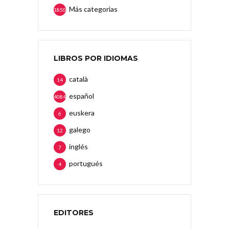
Más categorias
1850
LIBROS POR IDIOMAS
català
14
español
4084
euskera
6
galego
12
inglés
7
portugués
4
EDITORES