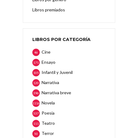
Libros premiados
LIBROS POR CATEGORÍA
Cine
46
Ensayo
171
Infantil y Juvenil
105
Narrativa
120
Narrativa breve
396
Novela
1116
Poesía
537
Teatro
111
Terror
50