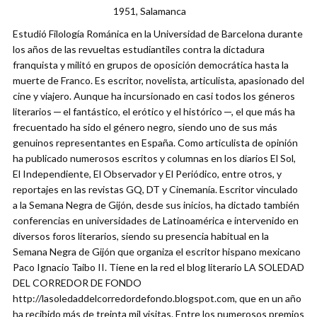
1951, Salamanca
Estudió Filología Románica en la Universidad de Barcelona durante
los años de las revueltas estudiantiles contra la dictadura
franquista y militó en grupos de oposición democrática hasta la
muerte de Franco. Es escritor, novelista, articulista, apasionado del
cine y viajero. Aunque ha incursionado en casi todos los géneros
literarios ─ el fantástico, el erótico y el histórico ─, el que más ha
frecuentado ha sido el género negro, siendo uno de sus más
genuinos representantes en España. Como articulista de opinión
ha publicado numerosos escritos y columnas en los diarios El Sol,
El Independiente, El Observador y El Periódico, entre otros, y
reportajes en las revistas GQ, DT y Cinemanía. Escritor vinculado
a la Semana Negra de Gijón, desde sus inicios, ha dictado también
conferencias en universidades de Latinoamérica e intervenido en
diversos foros literarios, siendo su presencia habitual en la
Semana Negra de Gijón que organiza el escritor hispano mexicano
Paco Ignacio Taibo II. Tiene en la red el blog literario LA SOLEDAD
DEL CORREDOR DE FONDO
http://lasoledaddelcorredordefondo.blogspot.com, que en un año
ha recibido más de treinta mil visitas. Entre los numerosos premios