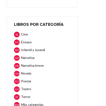
LIBROS POR CATEGORÍA
Cine
46
Ensayo
171
Infantil y Juvenil
105
Narrativa
120
Narrativa breve
396
Novela
1116
Poesía
537
Teatro
111
Terror
50
Más categorias
1850