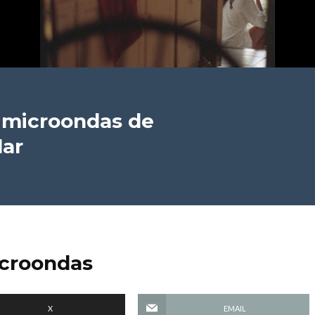
n microondas
de
lar
icroondas
X
EMAIL