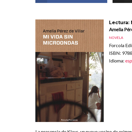
Lectura:
Amelia Pére
NOVELA
Forcola Edi
ISBN
: 97
Idioma
:
esp
La presencia de Klaus, un nuevo vecino de origen