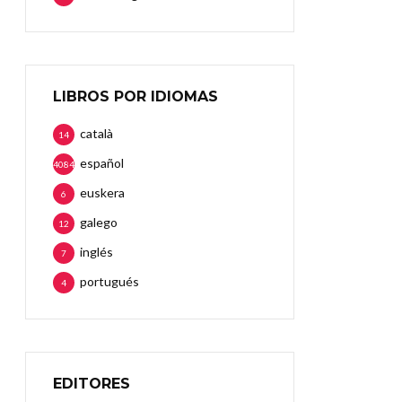
LIBROS POR IDIOMAS
català
14
español
4084
euskera
6
galego
12
inglés
7
portugués
4
EDITORES