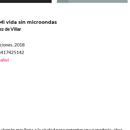
 Mi vida sin microondas
z de Villar
ciones, 2018
88417425142
añol
 alemán que llega a la ciudad para regentar una panadería, abre