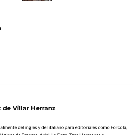
a
 de Villar Herranz
almente del inglés y del italiano para editoriales como Fórcola,
Páginas de Espuma, Ariel, La Fuga, Tres Hermanas o