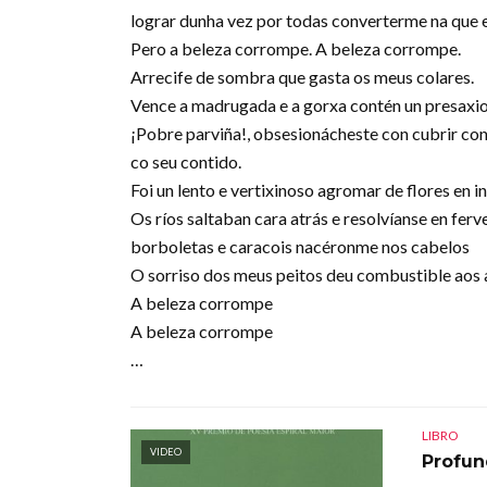
lograr dunha vez por todas converterme na que e
Pero a beleza corrompe. A beleza corrompe.
Arrecife de sombra que gasta os meus colares.
Vence a madrugada e a gorxa contén un presaxio
¡Pobre parviña!, obsesionácheste con cubrir con
co seu contido.
Foi un lento e vertixinoso agromar de flores en i
Os ríos saltaban cara atrás e resolvíanse en fer
borboletas e caracois nacéronme nos cabelos
O sorriso dos meus peitos deu combustible aos
A beleza corrompe
A beleza corrompe
…
LIBRO
VIDEO
Profu