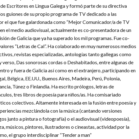
n de Escritores en Lingua Galega y formó parte de su directiva
ó los guiones de su propio programa de TV dedicado a las
por el que fue galardonada como “Mejor Comunicador/a de TV
n el medio audiovisual, actualmente es co-presentadora de un
visión de Galicia que ya ha superado los mil programas. Fue co-
 valores “Letras de Cal”. Ha colaborado en muy numerosos medios
ctivos, revistas especializadas, antologías tanto gallegas como
 y verso, Das sonorosas cordas o Deshabitados, entre algunas de
entro y fuera de Galicia así como en el extranjero, participando en
gal, Bélgica, EE.UU., Buenos Aires, Madeira, Perú, Polonia,
rancia, Túnez o Finlandia. Ha escrito prólogos, letras de
áculos, tres libros de poesía para niños/as. Ha comisariado
cos colectivos. Altamente interesada en la fusión entre poesía y
xperiencias mezclándola con la música (cantando versiones
os junto a pintura o fotografía) o el audiovisual (videopoesía),
 músicos, pintores, ilustradores o cineastas, actividad por la
mo, el grupo interdisciplinar “Tender a man”