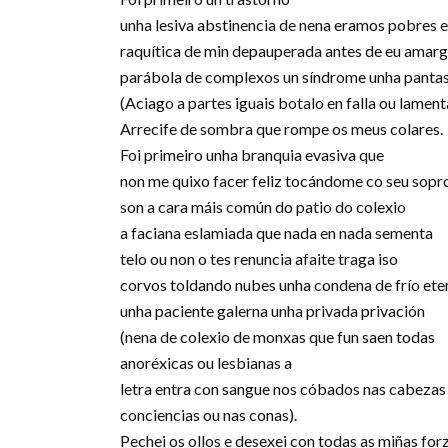
unha lesiva abstinencia de nena eramos pobres e 
raquítica de min depauperada antes de eu amarg
parábola de complexos un síndrome unha pant
(Aciago a partes iguais botalo en falla ou lament
Arrecife de sombra que rompe os meus colares.
Foi primeiro unha branquia evasiva que
non me quixo facer feliz tocándome co seu sopr
son a cara máis común do patio do colexio
a faciana eslamiada que nada en nada sementa
telo ou non o tes renuncia afaite traga iso
corvos toldando nubes unha condena de frío ete
unha paciente galerna unha privada privación
(nena de colexio de monxas que fun saen todas
anoréxicas ou lesbianas a
letra entra con sangue nos cóbados nas cabezas
conciencias ou nas conas).
Pechei os ollos e desexei con todas as miñas for