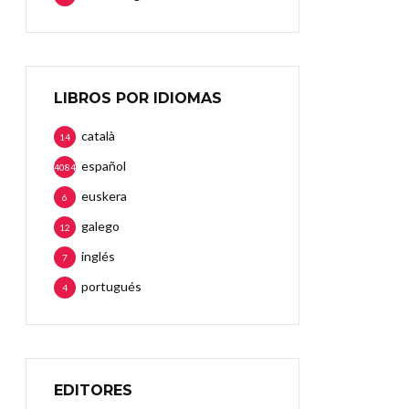
LIBROS POR IDIOMAS
català
14
español
4084
euskera
6
galego
12
inglés
7
portugués
4
EDITORES