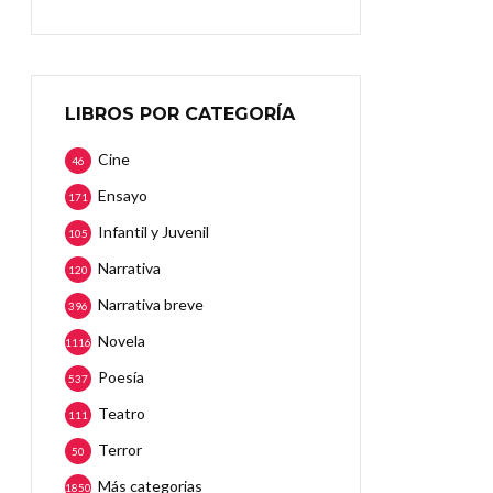
LIBROS POR CATEGORÍA
Cine
46
Ensayo
171
Infantil y Juvenil
105
Narrativa
120
Narrativa breve
396
Novela
1116
Poesía
537
Teatro
111
Terror
50
Más categorias
1850