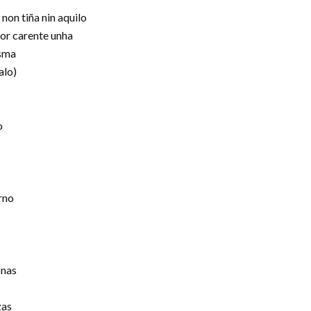
non tiña nin aquilo
or carente unha
asma
alo)
o
rno
 nas
zas