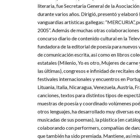
literaria, fue Secretaria General de la Asociació
durante varios años. Dirigió, presentó y elabor
vanguardias artísticas gallegas: “MERCURIA”, 
2005”. Además de muchas otras colaboraciones e
concurso diario de contenido cultural en la Tele
fundadora de la editorial de poesía para nuevos
de comunicación escrita, así como en libros cole
estatales (Milenio, Yo es otro, Mujeres de carne
las últimas), congresos e infinidad de recitales d
festivales internacionales y encuentros en Portu
Lituania, Italia, Nicaragua, Venezuela, Austria, F
canciones, textos para distintos tipos de espect
muestras de poesía y coordinado volúmenes poéti
otros lenguajes, ha desarrollado muy diversas e
musicadas de sus poemas), la plástica (en catálog
colaborando con performers, compañías de danza,
que también ha sido premiada. Mantiene, así mis