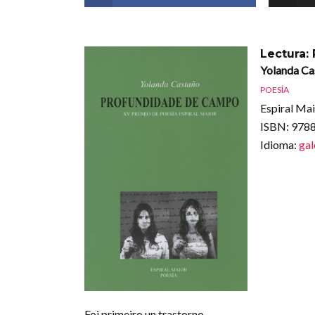
Lectura:
Yolanda Ca
POESÍA
Espiral Mai
ISBN
: 97
Idioma
:
ga
Foi primeiro un trastorno