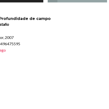
 Profundidade de campo
staño
or, 2007
88496475595
lego