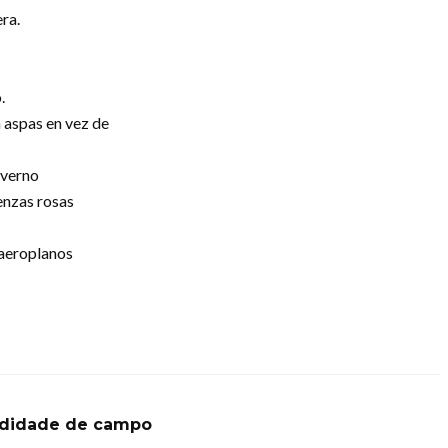
ra.
.
 aspas en vez de
nverno
venzas rosas
 aeroplanos
ndidade de campo