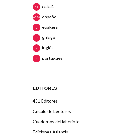
català
14
español
4084
euskera
6
galego
12
inglés
7
portugués
4
EDITORES
451 Editores
Círculo de Lectores
Cuadernos del laberinto
Ediciones Atlantis