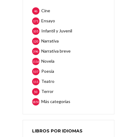
Cine
46
Ensayo
171
Infantil y Juvenil
105
Narrativa
120
Narrativa breve
396
Novela
1116
Poesía
537
Teatro
111
Terror
50
Más categorias
1850
LIBROS POR IDIOMAS