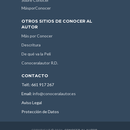
Sobre Conocer
MásporConocer
OTROS SITIOS DE CONOCER AL
AUTOR
Más por Conocer
Descritura
De qué va la Peli
Conoceralautor R.D.
CONTACTO
Telf.: 661 917 267
Email:
info@conoceralautor.es
Aviso Legal
Protección de Datos
COPYRIGHT © 2026.
CONOCER AL AUTOR
.