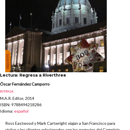
Lectura: Regresa a Riverthree
Óscar Fernández Camporro
INTRIGA
M.A.R. Editor, 2014
ISBN
: 9788494218286
Idioma
:
español
Ross Eastwood y Mark Cartwright viajan a San Francisco para
visitar a los clientes relacionados con los negocios del Complejo