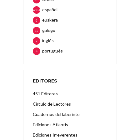
español
4084
euskera
6
galego
12
inglés
7
portugués
4
EDITORES
451 Editores
Círculo de Lectores
Cuadernos del laberinto
Ediciones Atlantis
Ediciones Irreverentes