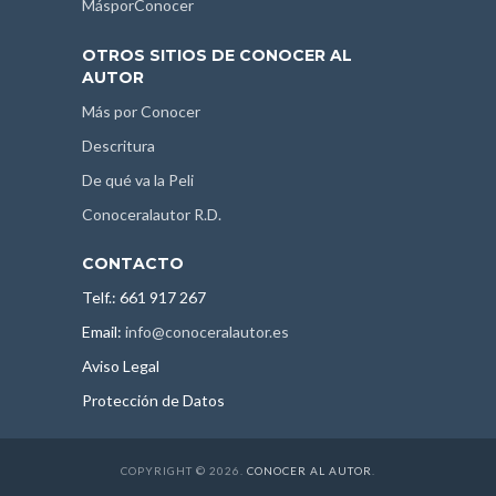
MásporConocer
OTROS SITIOS DE CONOCER AL
AUTOR
Más por Conocer
Descritura
De qué va la Peli
Conoceralautor R.D.
CONTACTO
Telf.: 661 917 267
Email:
info@conoceralautor.es
Aviso Legal
Protección de Datos
COPYRIGHT © 2026.
CONOCER AL AUTOR
.