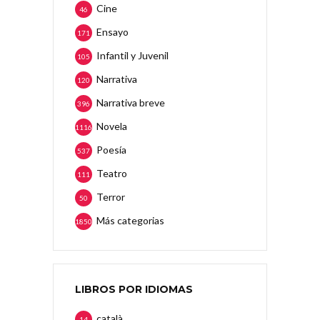
Cine
46
Ensayo
171
Infantil y Juvenil
105
Narrativa
120
Narrativa breve
396
Novela
1116
Poesía
537
Teatro
111
Terror
50
Más categorias
1850
LIBROS POR IDIOMAS
català
14