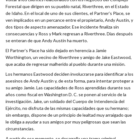
Forestal que dirigen en su pueblo natal, Riverthree, en el Estado
de Idaho. En el local de uno de sus clientes, el Partner’s Place, se
ven implicados en un percance entre el propietario, Andy Austin, y
dos tipos de aspecto amenazador. Ese incidente finaliza sin
consecuencias y Ross y Mark regresan a Riverthree. Días después
se enteran de que Andy Austin ha muerto.
El Partner’s Place ha sido dejado en herencia a Jamie
Worthington, un vecino de Riverthree y amigo de Jake Eastwood,
que acaba de regresar malherido al pueblo durante una misión.
Los hermanos Eastwood deciden involucrarse para identificar a los
asesinos de Andy Austin y, de esta forma, para intentar proteger a
su amigo Jamie. Las capacidades de Ross aprendidas durante sus
años como fiscal en Washington D. C. se ponen al servicio de la
investigación. Jake, un soldado del Cuerpo de Intendencia del
Ejército, no disfruta de las mismas capacidades que su hermano;
sin embargo, dispone de un principio de lealtad muy arraigado que
le obliga a ayudar a sus amigos por muy peligrosas que sean las
circunstancias.
A partir de ese momento, se desarrolla una trama criminal