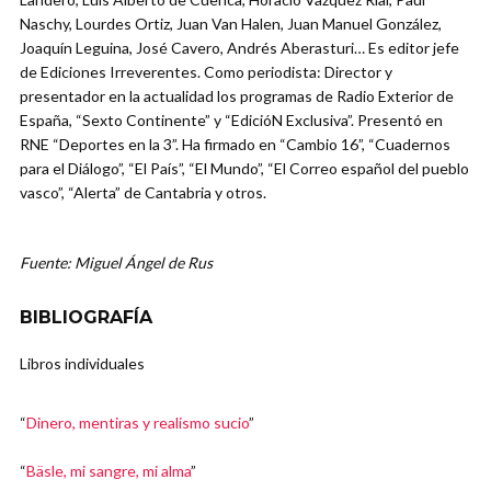
Naschy, Lourdes Ortiz, Juan Van Halen, Juan Manuel González,
Joaquín Leguina, José Cavero, Andrés Aberasturi… Es editor jefe
de Ediciones Irreverentes. Como periodista: Director y
presentador en la actualidad los programas de Radio Exterior de
España, “Sexto Continente” y “EdicióN Exclusiva”. Presentó en
RNE “Deportes en la 3”. Ha firmado en “Cambio 16”, “Cuadernos
para el Diálogo”, “El País”, “El Mundo”, “El Correo español del pueblo
vasco”, “Alerta” de Cantabria y otros.
Fuente: Miguel Ángel de Rus
BIBLIOGRAFÍA
Libros individuales
“
Dinero, mentiras y realismo sucio
”
“
Bäsle, mi sangre, mi alma
”