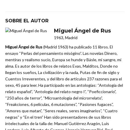
SOBRE EL AUTOR
Miguel Ángel de Rus
1963, Madrid
Miguel Ángel de Rus
(Madrid 1963) ha publicado 11 libros. El
ensayo “Perlas del pensamiento misógino”. Las novelas Dinero,
mentiras y realismo sucio, Europa se hunde y Bäsle, mi sangre, mi
alma. Es autor de los libros de relatos Evas, Malditos, Donde no
llegan los sueños, La civilización y la nada, Putas de fin de siglo y
Cuentos Irreverentes, y del libro de artículos 237 razones para el
sexo, 45 para leer. Ha participado en las antologías: “Antología del
relato español”, “Antología del relato negro I”, “Poeficcionario”,
“250 años de terror”, “Microantología del microrrelato”,
“Freakciones, 6 películas, 6 mutaciones”, “Pasiones fugaces”,
“Amores que matan”, “Seres reales, seres imaginarios”, “Cuatro
negras” y “En el tren” Han sido presentadores de sus libros
intelectuales de la talla de: Manuel Gutiérrez Aragón, Luis
Landero, Luis Alberto de Cuenca, Horacio Vazquez Rial, Paul