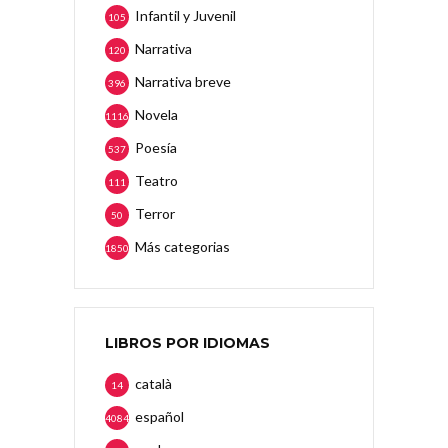
Infantil y Juvenil
105
Narrativa
120
Narrativa breve
396
Novela
1116
Poesía
537
Teatro
111
Terror
50
Más categorias
1850
LIBROS POR IDIOMAS
català
14
español
4084