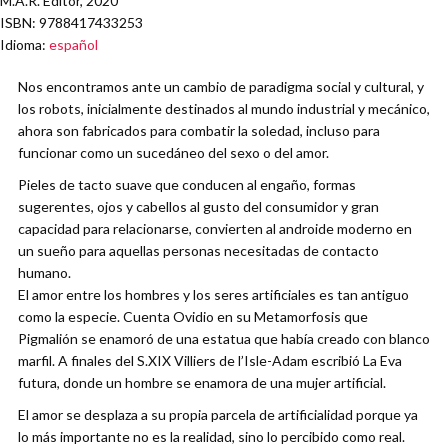
M.A.R. Editor, 2020
ISBN
: 9788417433253
Idioma
:
español
Nos encontramos ante un cambio de paradigma social y cultural, y
los robots, inicialmente destinados al mundo industrial y mecánico,
ahora son fabricados para combatir la soledad, incluso para
funcionar como un sucedáneo del sexo o del amor.
Pieles de tacto suave que conducen al engaño, formas
sugerentes, ojos y cabellos al gusto del consumidor y gran
capacidad para relacionarse, convierten al androide moderno en
un sueño para aquellas personas necesitadas de contacto
humano.
El amor entre los hombres y los seres artificiales es tan antiguo
como la especie. Cuenta Ovidio en su Metamorfosis que
Pigmalión se enamoró de una estatua que había creado con blanco
marfil. A finales del S.XIX Villiers de l’Isle-Adam escribió La Eva
futura, donde un hombre se enamora de una mujer artificial.
El amor se desplaza a su propia parcela de artificialidad porque ya
lo más importante no es la realidad, sino lo percibido como real.