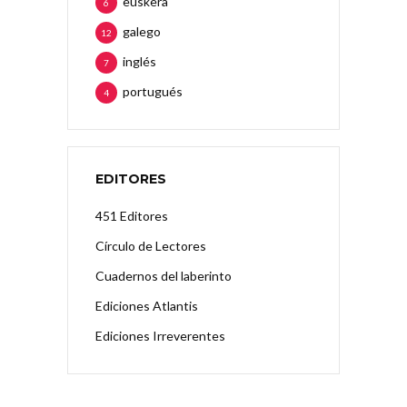
euskera
6
galego
12
inglés
7
portugués
4
EDITORES
451 Editores
Círculo de Lectores
Cuadernos del laberinto
Ediciones Atlantis
Ediciones Irreverentes