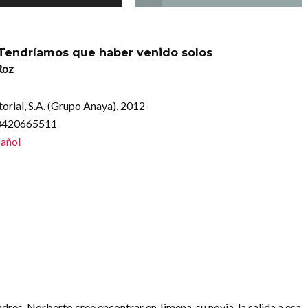
 Tendríamos que haber venido solos
Roz
torial, S.A. (Grupo Anaya), 2012
88420665511
añol
dres, Norberto cree encontrar en Jimena, su novia, la salida a esa