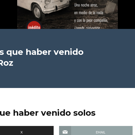
s que haber venido
Roz
ue haber venido solos
X
EMAIL