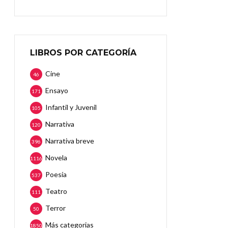
LIBROS POR CATEGORÍA
Cine
46
Ensayo
171
Infantil y Juvenil
105
Narrativa
120
Narrativa breve
396
Novela
1116
Poesía
537
Teatro
111
Terror
50
Más categorias
1850