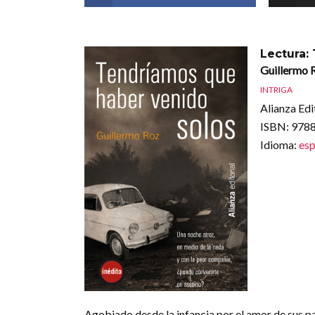
Lectura:
Guillermo 
INTRIGA
Alianza Edi
ISBN
: 97
Idioma
:
esp
Agobiado desde la infancia por el amor de sus pa