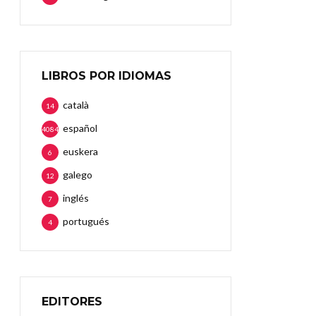
LIBROS POR IDIOMAS
català
14
español
4084
euskera
6
galego
12
inglés
7
portugués
4
EDITORES