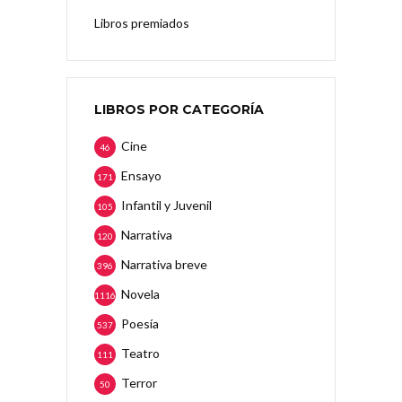
Libros premiados
LIBROS POR CATEGORÍA
Cine
46
Ensayo
171
Infantil y Juvenil
105
Narrativa
120
Narrativa breve
396
Novela
1116
Poesía
537
Teatro
111
Terror
50