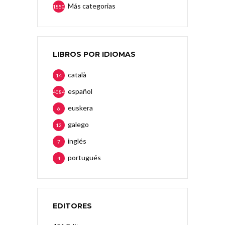
Más categorias
1850
LIBROS POR IDIOMAS
català
14
español
4084
euskera
6
galego
12
inglés
7
portugués
4
EDITORES