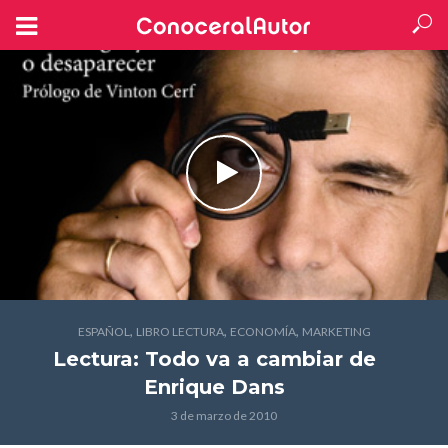
,
,
,
ESPAÑOL
LIBRO LECTURA
ECONOMÍA
MARKETING
Lectura: Todo va a cambiar
de
Enrique Dans
3 de marzo de 2010