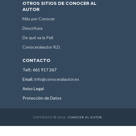
OTROS SITIOS DE CONOCER AL
AUTOR
Más por Conocer
Descritura
De qué va la Peli
Conoceralautor R.D.
CONTACTO
Telf.: 661 917 267
Email:
info@conoceralautor.es
Aviso Legal
Protección de Datos
COPYRIGHT © 2026.
CONOCER AL AUTOR
.