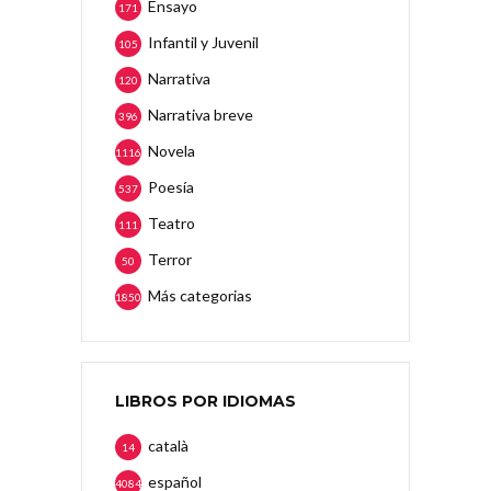
Ensayo
171
Infantil y Juvenil
105
Narrativa
120
Narrativa breve
396
Novela
1116
Poesía
537
Teatro
111
Terror
50
Más categorias
1850
LIBROS POR IDIOMAS
català
14
español
4084