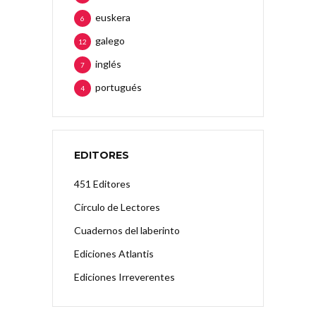
euskera
6
galego
12
inglés
7
portugués
4
EDITORES
451 Editores
Círculo de Lectores
Cuadernos del laberinto
Ediciones Atlantis
Ediciones Irreverentes