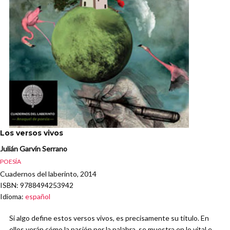
Los versos vivos
Julián Garvín Serrano
POESÍA
Cuadernos del laberinto, 2014
ISBN
: 9788494253942
Idioma
:
español
Si algo define estos versos vivos, es precisamente su título. En
ellos verán cómo la pasión por la palabra, se muestra en lo vital e