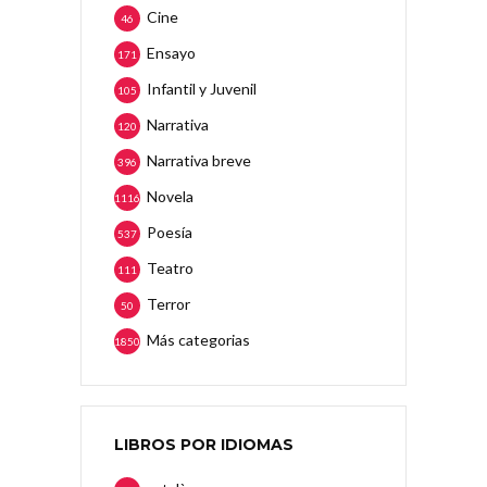
Cine
46
Ensayo
171
Infantil y Juvenil
105
Narrativa
120
Narrativa breve
396
Novela
1116
Poesía
537
Teatro
111
Terror
50
Más categorias
1850
LIBROS POR IDIOMAS