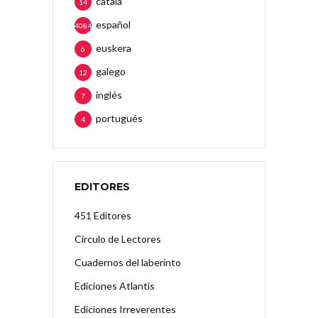
català
14
español
4084
euskera
6
galego
12
inglés
7
portugués
4
EDITORES
451 Editores
Círculo de Lectores
Cuadernos del laberinto
Ediciones Atlantis
Ediciones Irreverentes