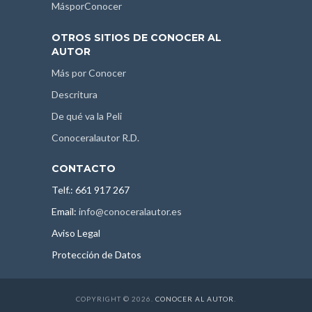
MásporConocer
OTROS SITIOS DE CONOCER AL
AUTOR
Más por Conocer
Descritura
De qué va la Peli
Conoceralautor R.D.
CONTACTO
Telf.: 661 917 267
Email:
info@conoceralautor.es
Aviso Legal
Protección de Datos
COPYRIGHT © 2026.
CONOCER AL AUTOR
.