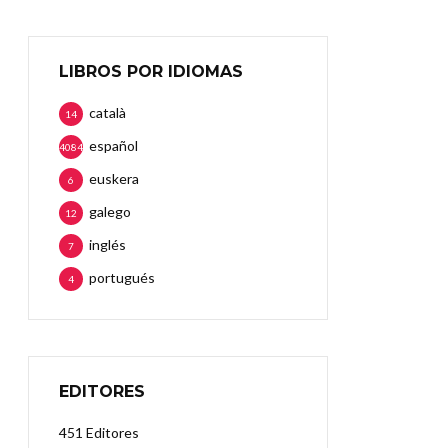
LIBROS POR IDIOMAS
català
14
español
4084
euskera
6
galego
12
inglés
7
portugués
4
EDITORES
451 Editores