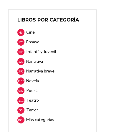
LIBROS POR CATEGORÍA
Cine
46
Ensayo
171
Infantil y Juvenil
105
Narrativa
120
Narrativa breve
396
Novela
1116
Poesía
537
Teatro
111
Terror
50
Más categorias
1850