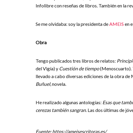
Infolibre con reseñas de libros. También en la r
Se me olvidaba: soy la presidenta de
AMEIS
en e
Obra
Tengo publicados tres libros de relatos:
Princip
del Vigía) y
Cuestión de tiempo
(Menoscuarto). 
llevado a cabo diversas ediciones de la obra d
Buñuel
, novela.
He realizado algunas antologías:
Esas que tambi
cerezas también sangran
. Las dos últimas de jó
Fuente: https://ameisescritoras.es/