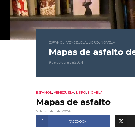
,
,
,
ESPAÑOL
VENEZUELA
LIBRO
NOVELA
Mapas de asfalto
de
9 de octubre de 2024
,
,
,
ESPAÑOL
VENEZUELA
LIBRO
NOVELA
Mapas de asfalto
9 de octubre de 2024
FACEBOOK