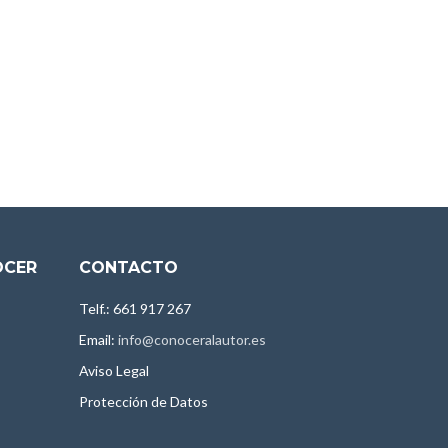
OCER
CONTACTO
Telf.: 661 917 267
Email:
info@conoceralautor.es
Aviso Legal
Protección de Datos