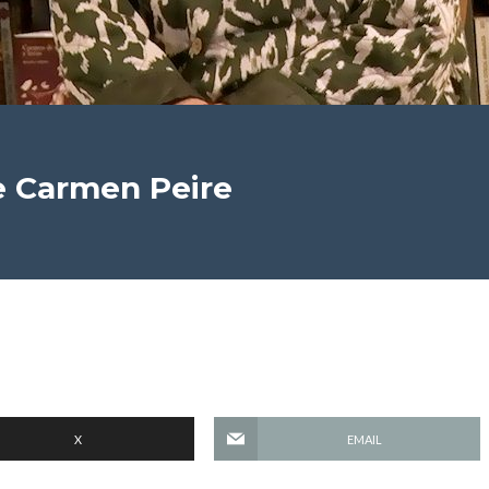
 Carmen Peire
X
EMAIL