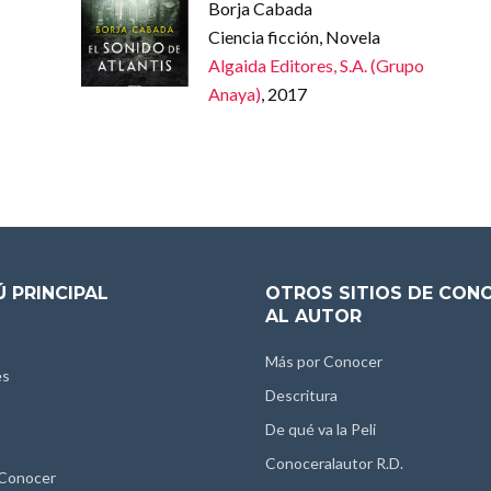
Borja Cabada
Ciencia ficción, Novela
Algaida Editores, S.A. (Grupo
Anaya)
, 2017
 PRINCIPAL
OTROS SITIOS DE CON
AL AUTOR
Más por Conocer
es
Descritura
De qué va la Peli
Conoceralautor R.D.
 Conocer