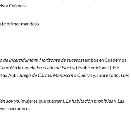
evista Quimera.
ste primer mandato.
io de incertidumbre, Horizonte de sucesos
(ambos en Cuadernos
También la novela
En el año de Electra
(Evohé ediciones). He
e Max Aub:
Juego de Cartas, Manuscrito Cuervo
y, sobre todo,
Luis
én soy yo
, (mujeres que cuentan),
La habitación prohibida
y
Las
venes narradores.