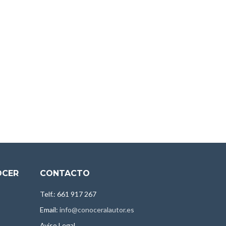
OCER
CONTACTO
Telf.: 661 917 267
Email:
info@conoceralautor.es
Aviso Legal