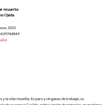
ue muerto
no Ojeda
use, 2025
88439744849
añol
s y la vida resuelta. En paro y sin ganas de trabajar, su
ncia de su esposa Casilda, exitosa mujer de negocios, en quedarse