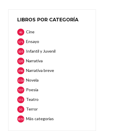
LIBROS POR CATEGORÍA
Cine
46
Ensayo
171
Infantil y Juvenil
105
Narrativa
120
Narrativa breve
396
Novela
1116
Poesía
537
Teatro
111
Terror
50
Más categorias
1850