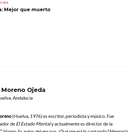
CTURA
a: Mejor que muerto
l Moreno Ojeda
uelva, Andalucía
Moreno
(Huelva, 1976) es escritor, periodista y músico. Fue
ador de
El Estado Mental
y actualmente es director de la
Cáñamo
. Es autor del ensayo
¿Qué me estás cantando? Memoria