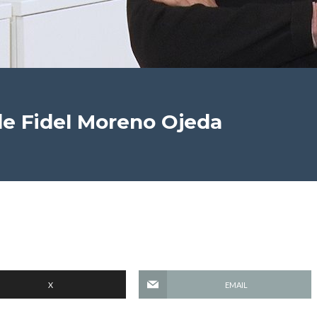
e Fidel Moreno Ojeda
X
EMAIL