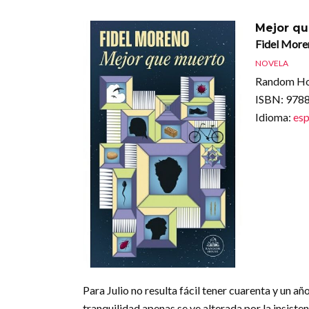
Mejor q
Fidel More
NOVELA
Random Ho
ISBN
: 97
Idioma
:
esp
Para Julio no resulta fácil tener cuarenta y un año
tranquilidad apenas se ve alterada por la insiste