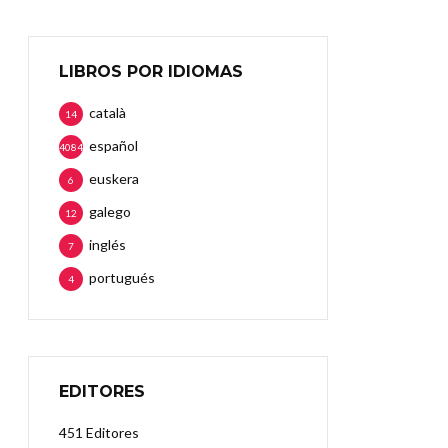
LIBROS POR IDIOMAS
català
14
español
4084
euskera
6
galego
12
inglés
7
portugués
4
EDITORES
451 Editores