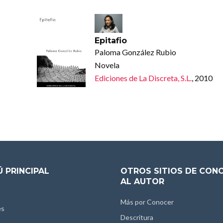
Epitafio
Paloma González Rubio
Novela
Ediciones de La Discreta, S.L.
, 2010
 PRINCIPAL
OTROS SITIOS DE CON
AL AUTOR
Más por Conocer
es
Descritura