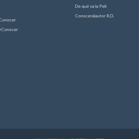
De qué va la Peli
Conoceralautor R.D.
 Conocer
rConocer