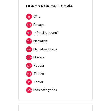
LIBROS POR CATEGORÍA
Cine
46
Ensayo
171
Infantil y Juvenil
105
Narrativa
120
Narrativa breve
396
Novela
1116
Poesía
537
Teatro
111
Terror
50
Más categorias
1850