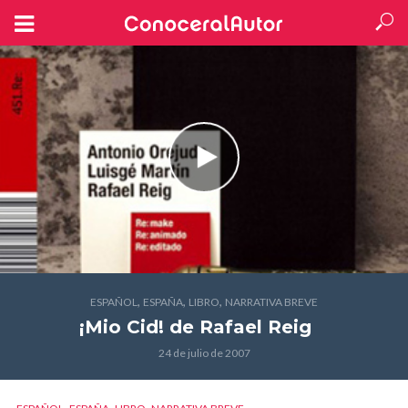
,
,
,
ESPAÑOL
ESPAÑA
LIBRO
NARRATIVA BREVE
¡Mio Cid!
de Rafael Reig
24 de julio de 2007
,
,
,