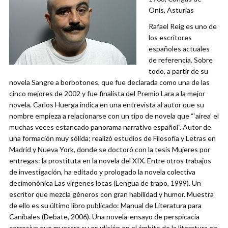
Onís, Asturias
Rafael Reig es uno de
los escritores
españoles actuales
de referencia. Sobre
todo, a partir de su
novela Sangre a borbotones, que fue declarada como una de las
cinco mejores de 2002 y fue finalista del Premio Lara a la mejor
novela. Carlos Huerga indica en una entrevista al autor que su
nombre empieza a relacionarse con un tipo de novela que “‘airea’ el
muchas veces estancado panorama narrativo español”. Autor de
una formación muy sólida; realizó estudios de Filosofía y Letras en
Madrid y Nueva York, donde se doctoró con la tesis Mujeres por
entregas: la prostituta en la novela del XIX. Entre otros trabajos
de investigación, ha editado y prologado la novela colectiva
decimonónica Las vírgenes locas (Lengua de trapo, 1999). Un
escritor que mezcla géneros con gran habilidad y humor. Muestra
de ello es su último libro publicado: Manual de Literatura para
Caníbales (Debate, 2006). Una novela-ensayo de perspicacia
corrosiva que muestra su erudición en el ámbito de la literatura en