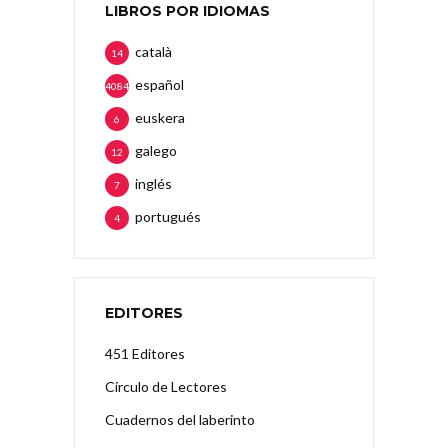
LIBROS POR IDIOMAS
català
14
español
4084
euskera
6
galego
12
inglés
7
portugués
4
EDITORES
451 Editores
Círculo de Lectores
Cuadernos del laberinto