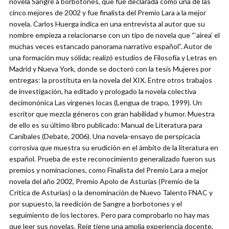
novela Sangre a borbotones, que fue declarada como una de las
cinco mejores de 2002 y fue finalista del Premio Lara a la mejor
novela. Carlos Huerga indica en una entrevista al autor que su
nombre empieza a relacionarse con un tipo de novela que “‘airea’ el
muchas veces estancado panorama narrativo español”. Autor de
una formación muy sólida; realizó estudios de Filosofía y Letras en
Madrid y Nueva York, donde se doctoró con la tesis Mujeres por
entregas: la prostituta en la novela del XIX. Entre otros trabajos
de investigación, ha editado y prologado la novela colectiva
decimonónica Las vírgenes locas (Lengua de trapo, 1999). Un
escritor que mezcla géneros con gran habilidad y humor. Muestra
de ello es su último libro publicado: Manual de Literatura para
Caníbales (Debate, 2006). Una novela-ensayo de perspicacia
corrosiva que muestra su erudición en el ámbito de la literatura en
español. Prueba de este reconocimiento generalizado fueron sus
premios y nominaciones, como Finalista del Premio Lara a mejor
novela del año 2002, Premio Apolo de Asturias (Premio de la
Critica de Asturias) o la denominación de Nuevo Talento FNAC y
por supuesto, la reedición de Sangre a borbotones y el
seguimiento de los lectores. Pero para comprobarlo no hay mas
que leer sus novelas. Reig tiene una amplia experiencia docente,