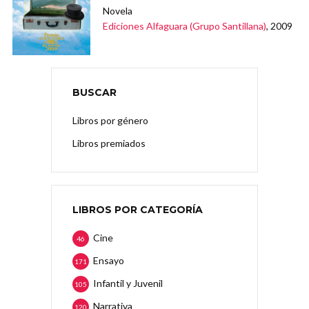
Novela
Ediciones Alfaguara (Grupo Santillana)
, 2009
BUSCAR
Libros por género
Libros premiados
LIBROS POR CATEGORÍA
Cine
46
Ensayo
171
Infantil y Juvenil
105
Narrativa
120