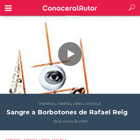
,
,
,
ESPAÑOL
ESPAÑA
LIBRO
NOVELA
Sangre a Borbotones
de Rafael Reig
18 de enero de 2006
,
,
,