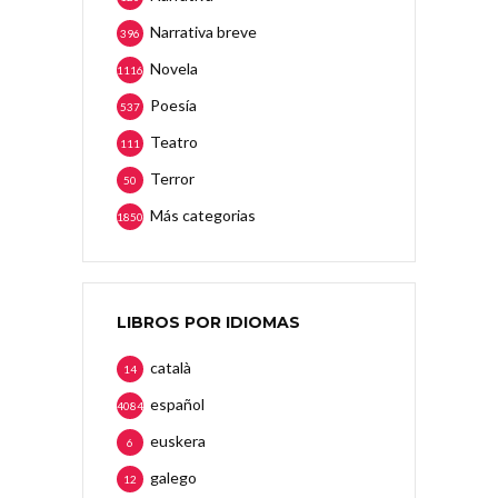
Narrativa breve
396
Novela
1116
Poesía
537
Teatro
111
Terror
50
Más categorias
1850
LIBROS POR IDIOMAS
català
14
español
4084
euskera
6
galego
12