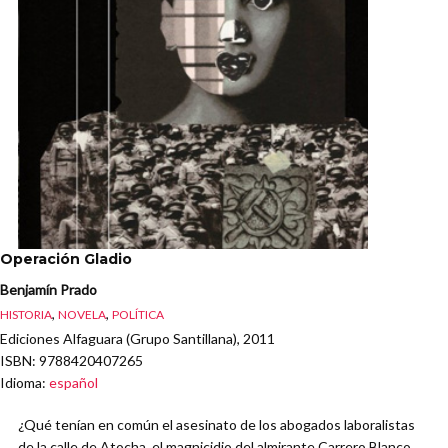
Operación Gladio
Benjamín Prado
,
,
HISTORIA
NOVELA
POLÍTICA
Ediciones Alfaguara (Grupo Santillana), 2011
ISBN
: 9788420407265
Idioma
:
español
¿Qué tenían en común el asesinato de los abogados laboralistas
de la calle de Atocha, el magnicidio del almirante Carrero Blanco,