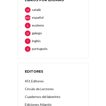
català
14
español
4084
euskera
6
galego
12
inglés
7
portugués
4
EDITORES
451 Editores
Círculo de Lectores
Cuadernos del laberinto
Ediciones Atlantis