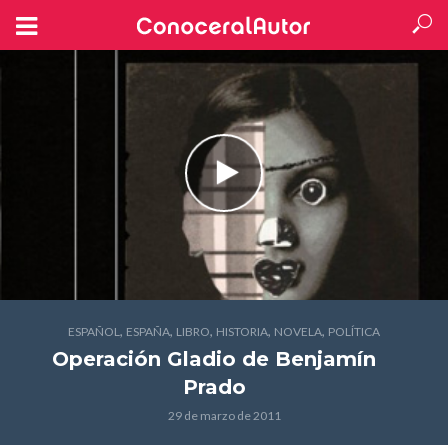
,
,
,
,
,
ESPAÑOL
ESPAÑA
LIBRO
HISTORIA
NOVELA
POLÍTICA
Operación Gladio
de Benjamín
Prado
29 de marzo de 2011