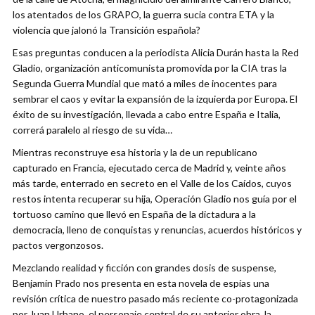
los atentados de los GRAPO, la guerra sucia contra ETA y la
violencia que jalonó la Transición española?
Esas preguntas conducen a la periodista Alicia Durán hasta la Red
Gladio, organización anticomunista promovida por la CIA tras la
Segunda Guerra Mundial que mató a miles de inocentes para
sembrar el caos y evitar la expansión de la izquierda por Europa. El
éxito de su investigación, llevada a cabo entre España e Italia,
correrá paralelo al riesgo de su vida…
Mientras reconstruye esa historia y la de un republicano
capturado en Francia, ejecutado cerca de Madrid y, veinte años
más tarde, enterrado en secreto en el Valle de los Caídos, cuyos
restos intenta recuperar su hija, Operación Gladio nos guía por el
tortuoso camino que llevó en España de la dictadura a la
democracia, lleno de conquistas y renuncias, acuerdos históricos y
pactos vergonzosos.
Mezclando realidad y ficción con grandes dosis de suspense,
Benjamín Prado nos presenta en esta novela de espías una
revisión crítica de nuestro pasado más reciente co-protagonizada
por Juan Urbano, el personaje central de su anterior obra, la