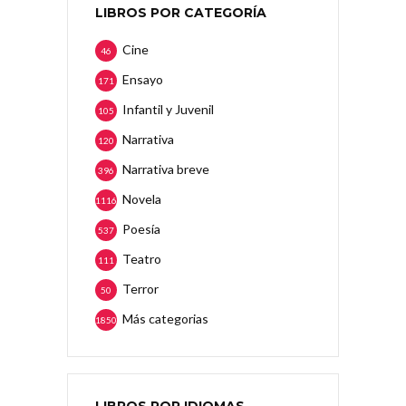
LIBROS POR CATEGORÍA
Cine
46
Ensayo
171
Infantil y Juvenil
105
Narrativa
120
Narrativa breve
396
Novela
1116
Poesía
537
Teatro
111
Terror
50
Más categorias
1850
LIBROS POR IDIOMAS