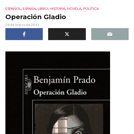
,
,
,
,
,
ESPAÑOL
ESPAÑA
LIBRO
HISTORIA
NOVELA
POLÍTICA
Operación Gladio
29 de marzo de 2011