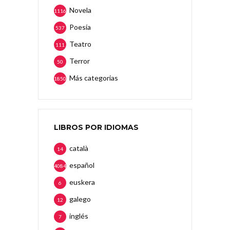
Novela
1116
Poesía
537
Teatro
111
Terror
50
Más categorias
1850
LIBROS POR IDIOMAS
català
14
español
4084
euskera
6
galego
12
inglés
7