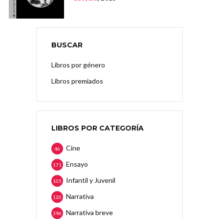
BUSCAR
Libros por género
Libros premiados
LIBROS POR CATEGORÍA
Cine
46
Ensayo
171
Infantil y Juvenil
105
Narrativa
120
Narrativa breve
396