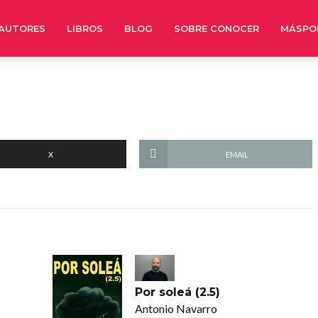
AUTORES
LIBROS
BLOG
SOBRE CONOCER
MÁSPO
X
EMAIL
Por soleá (2.5)
Antonio Navarro