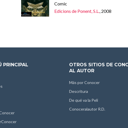
Comic
Edicions de Ponent, S.L.
, 2008
 PRINCIPAL
OTROS SITIOS DE CON
AL AUTOR
Más por Conocer
es
Descritura
De qué va la Peli
Conoceralautor R.D.
 Conocer
rConocer