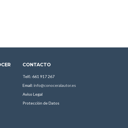
OCER
CONTACTO
Telf.: 661 917 267
Email:
info@conoceralautor.es
Aviso Legal
Protección de Datos