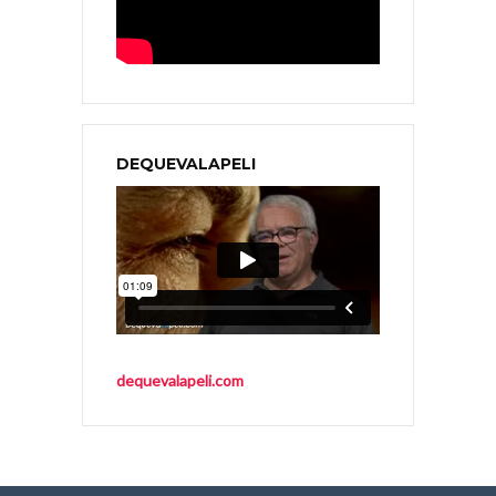
DEQUEVALAPELI
dequevalapeli.com