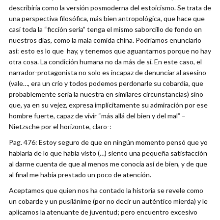
describiría como la versión posmoderna del estoicismo. Se trata de
una perspectiva filosófica, más bien antropológica, que hace que
casi toda la “ficción seria” tenga el mismo saborcillo de fondo en
nuestros días, como la mala comida china. Podríamos enunciarlo
así: esto es lo que hay, y tenemos que aguantarnos porque no hay
otra cosa. La condición humana no da más de sí. En este caso, el
narrador-protagonista no solo es incapaz de denunciar al asesino
(vale…, era un crío y todos podemos perdonarle su cobardía, que
probablemente sería la nuestra en similares circunstancias) sino
que, ya en su vejez, expresa implícitamente su admiración por ese
hombre fuerte, capaz de vivir “más allá del bien y del mal” –
Nietzsche por el horizonte, claro-:
Pag. 476: Estoy seguro de que en ningún momento pensó que yo
hablaría de lo que había visto (…) siento una pequeña satisfacción
al darme cuenta de que al menos me conocía así de bien, y de que
al final me había prestado un poco de atención.
Aceptamos que quien nos ha contado la historia se revele como
un cobarde y un pusilánime (por no decir un auténtico mierda) y le
aplicamos la atenuante de juventud; pero encuentro excesivo