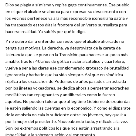
Dios se plagia a sí mismo y repite gags continuamente. Ese pueblo
en el que el alcalde se ahorca para expresar su descontento con
los vecinos pertenece ya a la más reconocible iconografía patria y
ha traspasado estos días la frontera del universo surrealista para
hacerse realidad. Ya sabéis por qué lo digo.
Y no quiero dar a entender con esto que el alcalde ahorcado no
tenga sus motivos. La derecha, ya desprovista de la careta de
tolerancia que se puso en la Transición para hacerse un poco más
amable, tras los 40 años de gótico nacionalcatólico y cuartelero,
vuelve a ser a las claras ese conglomerado grotesco de brutalidad,
ignorancia y barbarie que ha sido siempre. Así que en simétrica
réplica a los escraches de Podemos de años pasados, arrastrada
por los jinetes voxeadores, se dedica ahora a perpetrar escraches
mediáticos tan repugnantes y antiliberales como lo fueron
aquellos. No pueden tolerar que al legítimo Gobierno de izquierdas
le estén saliendo las cuentas en lo económico. Y como el disparate
de la amnistía no cala lo suficiente entre los jóvenes, hay que ir a
por la mujer del presidente. Nauseabundo todo, y ridículo a la vez.
Son los extremos políticos los que nos están arrastrando a la
imbecilidad, a la sobreactuación y al esperpento