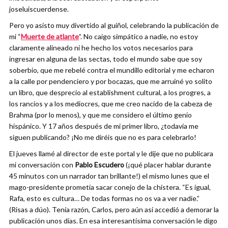
joseluiscuerdense.
Pero yo asisto muy divertido al guiñol, celebrando la publicación de
mi “
Muerte de atlante
”. No caigo simpático a nadie, no estoy
claramente alineado ni he hecho los votos necesarios para
ingresar en alguna de las sectas, todo el mundo sabe que soy
soberbio, que me rebelé contra el mundillo editorial y me echaron
a la calle por pendenciero y por bocazas, que me arruiné yo solito
un libro, que desprecio al establishment cultural, a los progres, a
los rancios y a los mediocres, que me creo nacido de la cabeza de
Brahma (por lo menos), y que me considero el último genio
hispánico. Y 17 años después de mi primer libro, ¿todavía me
siguen publicando? ¡No me diréis que no es para celebrarlo!
El jueves llamé al director de este portal y le dije que no publicara
mi conversación con
Pablo Escudero
(¡qué placer hablar durante
45 minutos con un narrador tan brillante!) el mismo lunes que el
mago-presidente prometía sacar conejo de la chistera. “Es igual,
Rafa, esto es cultura… De todas formas no os va a ver nadie.”
(Risas a dúo). Tenía razón, Carlos, pero aún así accedió a demorar la
publicación unos días. En esa interesantísima conversación le digo