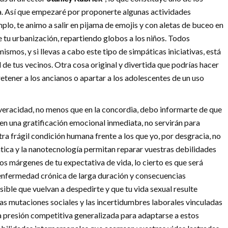
a. Así que empezaré por proponerte algunas actividades
mplo, te animo a salir en pijama de emojis y con aletas de buceo en
e tu urbanización, repartiendo globos a los niños. Todos
mos, y si llevas a cabo este tipo de simpáticas iniciativas, está
d de tus vecinos. Otra cosa original y divertida que podrías hacer
etener a los ancianos o apartar a los adolescentes de un uso
veracidad, no menos que en la concordia, debo informarte de que
nen una gratificación emocional inmediata, no servirán para
ra frágil condición humana frente a los que yo, por desgracia, no
ntica y la nanotecnología permitan reparar vuestras debilidades
os márgenes de tu expectativa de vida, lo cierto es que será
 enfermedad crónica de larga duración y consecuencias
ble que vuelvan a despedirte y que tu vida sexual resulte
as mutaciones sociales y las incertidumbres laborales vinculadas
la presión competitiva generalizada para adaptarse a estos