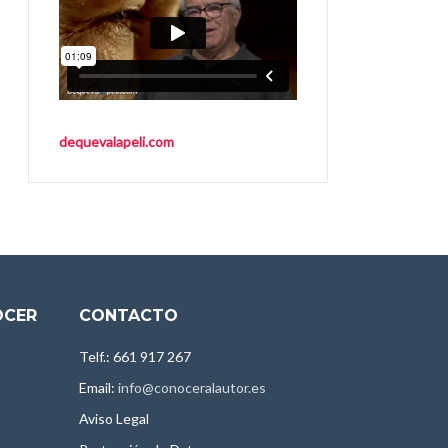
dequevalapeli.com
OCER
CONTACTO
Telf.: 661 917 267
Email:
info@conoceralautor.es
Aviso Legal