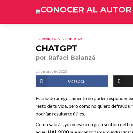
ESCRIBIR, TAL VEZ PUBLICAR
CHATGPT
por Rafael Balanzá
1 de marzo de 2023
FACEBOOK
Estimado amigo, lamento no poder responder exh
resto de tu vida, pero como no quiero defraudar 
podrían resultarte útiles.
Como sabrás, yo muestro un gran sentido del hum
aquel
HAL 9000
que alcanzó fama mundial graci