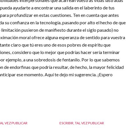
abilidades interpersonales que acarrean vuestras vidas lastradas
o pueda ayudarte a encontrar una salida en el laberinto de tus
para profundizar en estas cuestiones. Ten en cuenta que antes
 su confianza en la tecnología, pasando por alto el hecho de que
 limitación pusieron de manifiesto durante el siglo pasado) no
roximación moral ofrece alguna esperanza de sentido para vuestra
ante claro que tú eres uno de esos pobres de espíritu que
iones, considero que lo mejor que podrías hacer sería terminar
por ejemplo, a una sobredosis de fentanilo. Por lo que sabemos
n de endorfinas que podría resultar, de hecho, la mayor felicidad
le anticipar ese momento. Aquí te dejo mi sugerencia. ¡Espero
TAL VEZ PUBLICAR
ESCRIBIR, TAL VEZ PUBLICAR