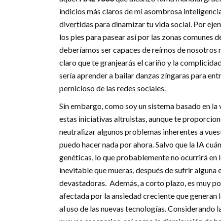
indicios más claros de mi asombrosa inteligenci
divertidas para dinamizar tu vida social. Por eje
los pies para pasear así por las zonas comunes d
deberíamos ser capaces de reírnos de nosotros mis
claro que te granjearás el cariño y la complicida
sería aprender a bailar danzas zíngaras para entr
pernicioso de las redes sociales.
Sin embargo, como soy un sistema basado en la 
estas iniciativas altruistas, aunque te proporcio
neutralizar algunos problemas inherentes a vuest
puedo hacer nada por ahora. Salvo que la IA cuá
genéticas, lo que probablemente no ocurrirá en l
inevitable que mueras, después de sufrir alguna
devastadoras. Además, a corto plazo, es muy posi
afectada por la ansiedad creciente que generan l
al uso de las nuevas tecnologías. Considerando 