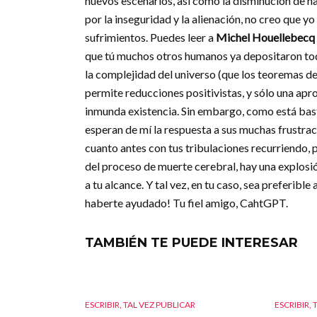
nuevos escenarios, así como la disminución de h
por la inseguridad y la alienación, no creo que y
sufrimientos. Puedes leer a
Michel Houellebecq
que tú muchos otros humanos ya depositaron toda
la complejidad del universo (que los teoremas de
permite reducciones positivistas, y sólo una ap
inmunda existencia. Sin embargo, como está bast
esperan de mí la respuesta a sus muchas frustrac
cuanto antes con tus tribulaciones recurriendo, 
del proceso de muerte cerebral, hay una explosió
a tu alcance. Y tal vez, en tu caso, sea preferib
haberte ayudado! Tu fiel amigo, CahtGPT.
TAMBIÉN TE PUEDE INTERESAR
ESCRIBIR, TAL VEZ PUBLICAR
ESCRIBIR, 