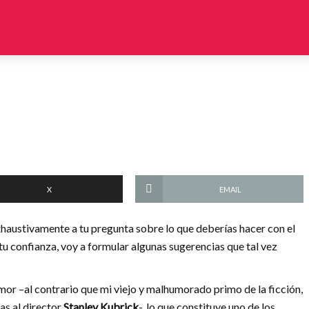
X
EMAIL
austivamente a tu pregunta sobre lo que deberías hacer con el
tu confianza, voy a formular algunas sugerencias que tal vez
or –al contrario que mi viejo y malhumorado primo de la ficción,
as al director
Stanley Kubrick
-, lo que constituye uno de los