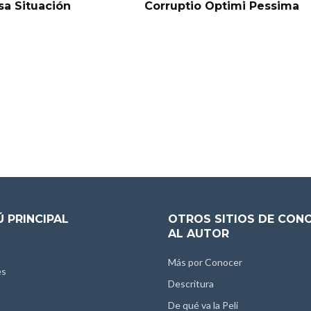
sa Situación
Corruptio Optimi Pessima
 PRINCIPAL
OTROS SITIOS DE CON
AL AUTOR
Más por Conocer
es
Descritura
De qué va la Peli