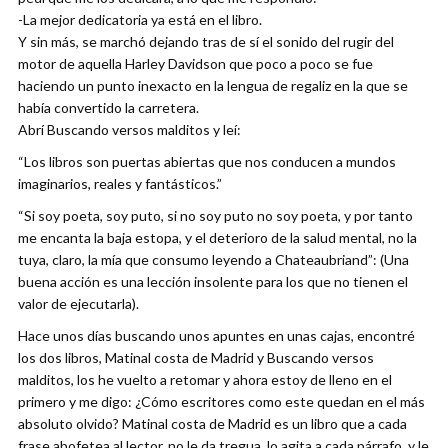
-La mejor dedicatoria ya está en el libro.
Y sin más, se marchó dejando tras de sí el sonido del rugir del
motor de aquella Harley Davidson que poco a poco se fue
haciendo un punto inexacto en la lengua de regaliz en la que se
había convertido la carretera.
Abrí Buscando versos malditos y leí:
“Los libros son puertas abiertas que nos conducen a mundos
imaginarios, reales y fantásticos.”
“Si soy poeta, soy puto, si no soy puto no soy poeta, y por tanto
me encanta la baja estopa, y el deterioro de la salud mental, no la
tuya, claro, la mía que consumo leyendo a Chateaubriand”: (Una
buena acción es una lección insolente para los que no tienen el
valor de ejecutarla).
Hace unos días buscando unos apuntes en unas cajas, encontré
los dos libros, Matinal costa de Madrid y Buscando versos
malditos, los he vuelto a retomar y ahora estoy de lleno en el
primero y me digo: ¿Cómo escritores como este quedan en el más
absoluto olvido? Matinal costa de Madrid es un libro que a cada
frase abofetea al lector, no le da tregua, lo agita a cada párrafo, y le