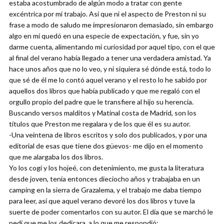
estaba acostumbrado de algún modo a tratar con gente
excéntrica por mi trabajo. Así que ni el aspecto de Preston ni su
frase a modo de saludo me impresionaron demasiado, sin embargo
algo en mí quedó en una especie de expectación, y fue, sin yo
darme cuenta, alimentando mi curiosidad por aquel tipo, con el que
al final del verano había llegado a tener una verdadera amistad. Ya
hace unos años que no lo veo, y ni siquiera sé dónde está, todo lo
que sé de él me lo contó aquel verano y el resto lo he sabido por
aquellos dos libros que había publicado y que me regaló con el
orgullo propio del padre que le transfiere al hijo su herencia.
Buscando versos malditos y Matinal costa de Madrid, son los
títulos que Preston me regalara y de los que él es su autor.
-Una veintena de libros escritos y solo dos publicados, y por una
editorial de esas que tiene dos güevos- me dijo en el momento
que me alargaba los dos libros.
Yo los cogí y los hojeé, con detenimiento, me gusta la literatura
desde joven, tenía entonces dieciocho años y trabajaba en un
camping en la sierra de Grazalema, y el trabajo me daba tiempo
para leer, así que aquel verano devoré los dos libros y tuve la
suerte de poder comentarlos con su autor. El día que se marchó le
pedí que me los dedicara, a lo que me respondió: