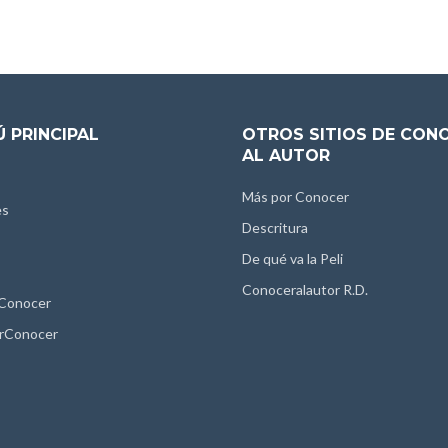
 PRINCIPAL
OTROS SITIOS DE CON
AL AUTOR
Más por Conocer
es
Descritura
De qué va la Peli
Conoceralautor R.D.
 Conocer
rConocer