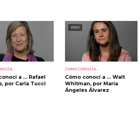
VIDEO
OCÍ A...
COMO CONOCÍ A...
onocí a … Rafael
Cómo conocí a … Walt
s, por Carla Tucci
Whitman, por María
Ángeles Álvarez