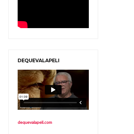
DEQUEVALAPELI
dequevalapeli.com