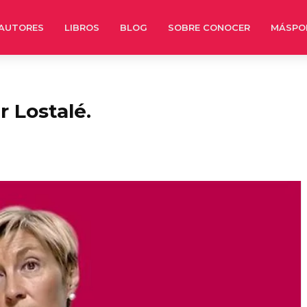
AUTORES
LIBROS
BLOG
SOBRE CONOCER
MÁSPO
 Lostalé.