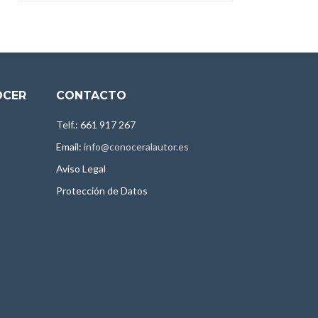
OCER
CONTACTO
Telf.: 661 917 267
Email:
info@conoceralautor.es
Aviso Legal
Protección de Datos