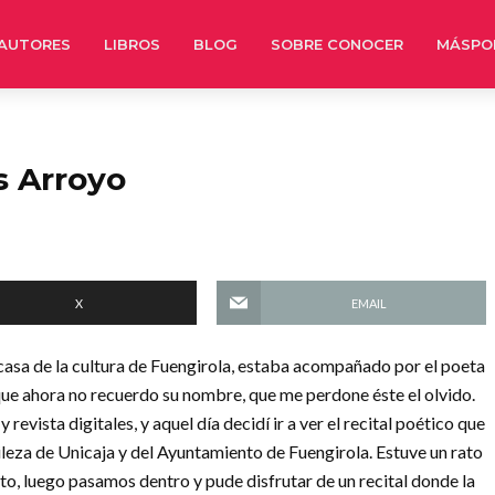
AUTORES
LIBROS
BLOG
SOBRE CONOCER
MÁSPO
s Arroyo
X
EMAIL
 casa de la cultura de Fuengirola, estaba acompañado por el poeta
ue ahora no recuerdo su nombre, que me perdone éste el olvido.
revista digitales, y aquel día decidí ir a ver el recital poético que
leza de Unicaja y del Ayuntamiento de Fuengirola. Estuve un rato
o, luego pasamos dentro y pude disfrutar de un recital donde la