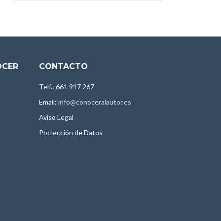
OCER
CONTACTO
Telf.: 661 917 267
Email:
info@conoceralautor.es
Aviso Legal
Protección de Datos