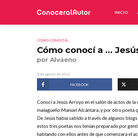
INICIO
COMO CONOCÍ A...
Cómo conocí a … Jesú
por Alvaeno
8 de agosto de 2011
FACEBOOK
Conocí a Jesús Arroyo en el salón de actos de la
malagueño Manuel Alcántara, y por otro poeta q
De Jesús había sabido a través de algunos blogs y 
estos tres poetas nos tenían preparado por genti
hablando con ellos antes de que comenzara el act