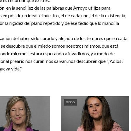
te es recordar que existes.”
n, en la sencillez de las palabras que Arroyo utiliza para
 pos de un ideal, el nuestro, el de cada uno, el de la existencia,
or la rigidez del plano repetido y de ese tedio que lo mancilla
nsación de haber sido curado y alejado de los temores que en cada
s se descubre que el miedo somos nosotros mismos, que está
r a donde miremos estará esperando a invadirnos, y a modo de
nal preario nos curan, nos salvan, nos descubren que “¡Adiós!
nueva vida.”
VIDEO