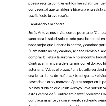
poesía escrita con tres estilos bien distintos fu
con Jesús, al que también le hice una entrevista
escribí este breve reseña:
Caminando a la contra
Jesús Arroyo nos invita con su poemario “Contra
sano para la salud, sobre todo para la mental, en
nada mejor que luchar a la contra, y caminar por
“Caminante no hay camino, se hace camino al anda
comprar billete a la aurora/ y no encontró taquill
Contracaminar para deleitarnos con el dorado hil
asturiana: “Alzas el brazo, / una botella verde sin
una lenta danza de muñeca, / te aseguras, / el vi
cascada de oro y manzana,/ para romper en la p
No hay duda de que Jesús Arroyo lleva por sus ven
estos versos de “Contracaminante”, podremos des
contracaminante ya con el viento racheado pegan