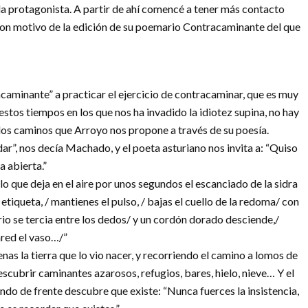
e la protagonista. A partir de ahí comencé a tener más contacto
 con motivo de la edición de su poemario Contracaminante del que
caminante” a practicar el ejercicio de contracaminar, que es muy
 estos tiempos en los que nos ha invadido la idiotez supina, no hay
 los caminos que Arroyo nos propone a través de su poesía.
r”, nos decía Machado, y el poeta asturiano nos invita a: “Quiso
a abierta.”
o que deja en el aire por unos segundos el escanciado de la sidra
 etiqueta, / mantienes el pulso, / bajas el cuello de la redoma/ con
drio se tercia entre los dedos/ y un cordón dorado desciende,/
ared el vaso…/”
as la tierra que lo vio nacer, y recorriendo el camino a lomos de
cubrir caminantes azarosos, refugios, bares, hielo, nieve… Y el
do de frente descubre que existe: “Nunca fuerces la insistencia,