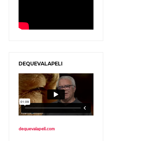
DEQUEVALAPELI
dequevalapeli.com