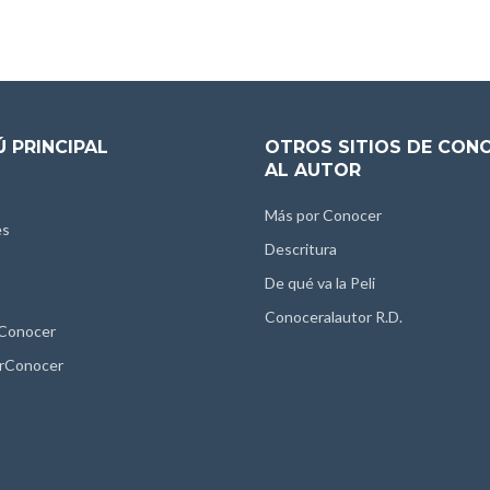
 PRINCIPAL
OTROS SITIOS DE CON
AL AUTOR
Más por Conocer
es
Descritura
De qué va la Peli
Conoceralautor R.D.
 Conocer
rConocer