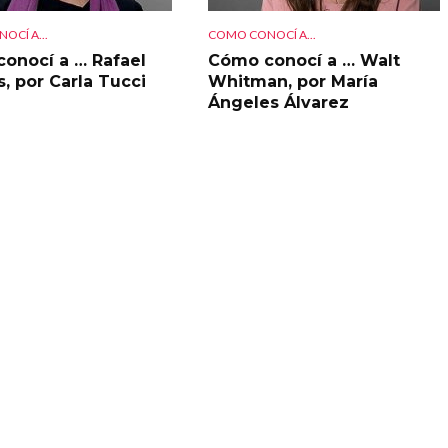
OCÍ A...
COMO CONOCÍ A...
onocí a … Rafael
Cómo conocí a … Walt
s, por Carla Tucci
Whitman, por María
Ángeles Álvarez