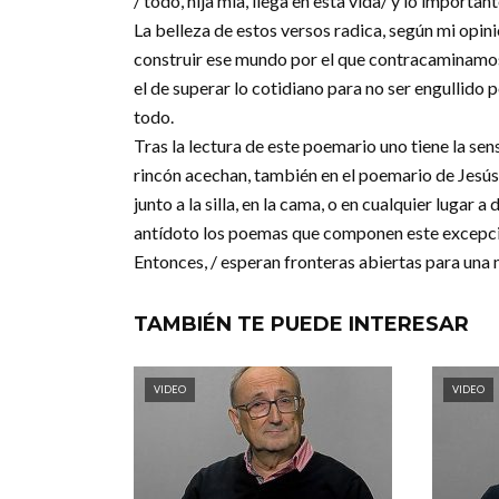
/ todo, hija mía, llega en esta vida/ y lo importan
La belleza de estos versos radica, según mi opinió
construir ese mundo por el que contracaminamos en
el de superar lo cotidiano para no ser engullido p
todo.
Tras la lectura de este poemario uno tiene la se
rincón acechan, también en el poemario de Jesú
junto a la silla, en la cama, o en cualquier luga
antídoto los poemas que componen este excepcio
Entonces, / esperan fronteras abiertas para una 
TAMBIÉN TE PUEDE INTERESAR
VIDEO
VIDEO