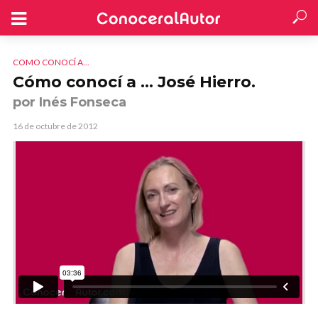
COMO CONOCÍ A...
Cómo conocí a … José Hierro.
por Inés Fonseca
16 de octubre de 2012