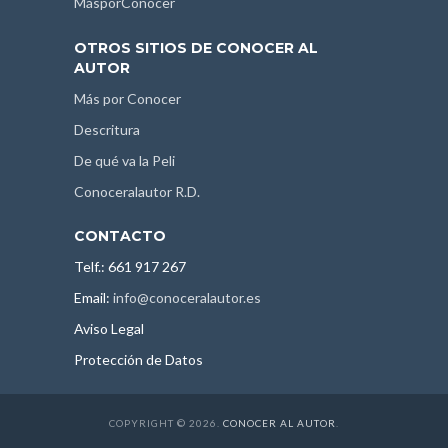
MásporConocer
OTROS SITIOS DE CONOCER AL
AUTOR
Más por Conocer
Descritura
De qué va la Peli
Conoceralautor R.D.
CONTACTO
Telf.: 661 917 267
Email:
info@conoceralautor.es
Aviso Legal
Protección de Datos
COPYRIGHT © 2026.
CONOCER AL AUTOR
.