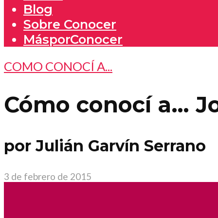
Blog
Sobre Conocer
MásporConocer
COMO CONOCÍ A...
Cómo conocí a… Jo
por Julián Garvín Serrano
3 de febrero de 2015