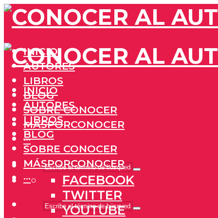
INICIO
AUTORES
LIBROS
INICIO
BLOG
AUTORES
SOBRE CONOCER
LIBROS
MÁSPORCONOCER
BLOG
···
SOBRE CONOCER
MÁSPORCONOCER
···
FACEBOOK
TWITTER
YOUTUBE