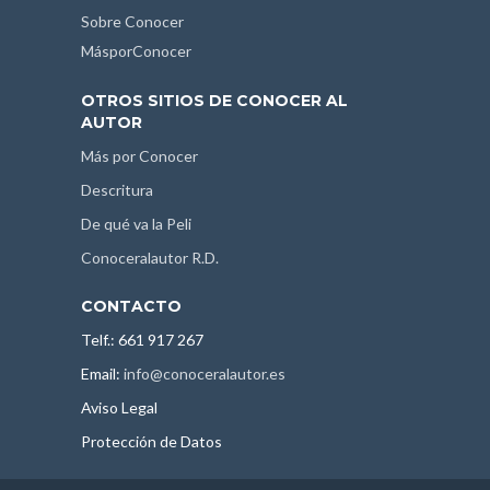
Sobre Conocer
MásporConocer
OTROS SITIOS DE CONOCER AL
AUTOR
Más por Conocer
Descritura
De qué va la Peli
Conoceralautor R.D.
CONTACTO
Telf.: 661 917 267
Email:
info@conoceralautor.es
Aviso Legal
Protección de Datos