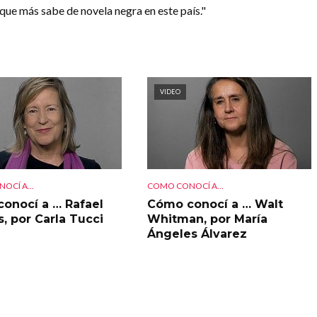
 que más sabe de novela negra en este país."
VIDEO
OCÍ A...
COMO CONOCÍ A...
onocí a … Rafael
Cómo conocí a … Walt
s, por Carla Tucci
Whitman, por María
Ángeles Álvarez