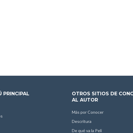
 PRINCIPAL
OTROS SITIOS DE CON
AL AUTOR
Más por Conocer
es
Descritura
De qué va la Peli