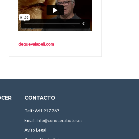
dequevalapeli.com
OCER
CONTACTO
Telf.: 661 917 267
Email:
info@conoceralautor.es
Aviso Legal