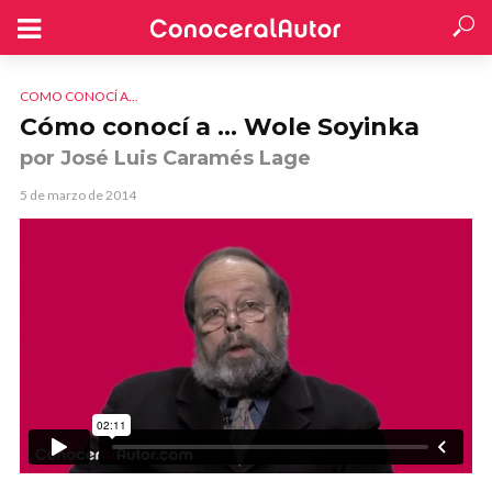
COMO CONOCÍ A...
Cómo conocí a … Wole Soyinka
por José Luis Caramés Lage
5 de marzo de 2014