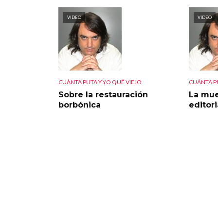
VIDEO
VIDEO
CUÁNTA PUTA Y YO QUÉ VIEJO
CUÁNTA PU
Sobre la restauración
La mue
borbónica
editori