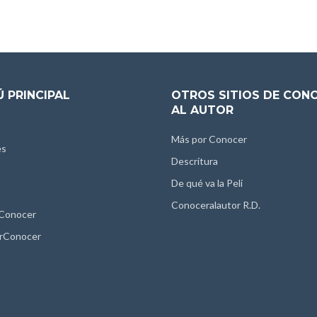
 PRINCIPAL
OTROS SITIOS DE CON
AL AUTOR
Más por Conocer
es
Descritura
De qué va la Peli
Conoceralautor R.D.
 Conocer
rConocer