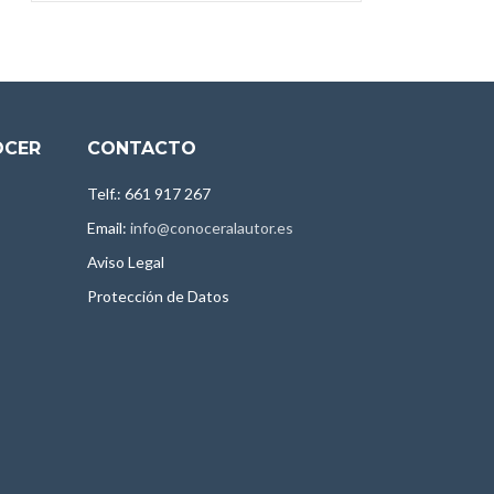
OCER
CONTACTO
Telf.: 661 917 267
Email:
info@conoceralautor.es
Aviso Legal
Protección de Datos