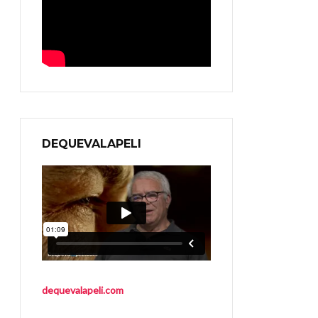
DEQUEVALAPELI
dequevalapeli.com