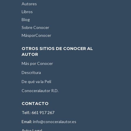
Autores
Libros
Blog
Sobre Conocer
MásporConocer
OTROS SITIOS DE CONOCER AL
AUTOR
Más por Conocer
Descritura
De qué va la Peli
Conoceralautor R.D.
CONTACTO
Telf.: 661 917 267
Email:
info@conoceralautor.es
Aviso Legal