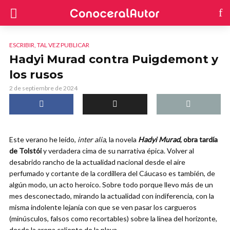
ESCRIBIR, TAL VEZ PUBLICAR
Hadyi Murad contra Puigdemont y
los rusos
2 de septiembre de 2024
Este verano he leído,
inter alia
, la novela
Hadyi Murad
, obra tardía
de Tolstói
y verdadera cima de su narrativa épica. Volver al
desabrido rancho de la actualidad nacional desde el aire
perfumado y cortante de la cordillera del Cáucaso es también, de
algún modo, un acto heroico. Sobre todo porque llevo más de un
mes desconectado, mirando la actualidad con indiferencia, con la
misma indolente lejanía con que se ven pasar los cargueros
(minúsculos, falsos como recortables) sobre la línea del horizonte,
desde la arena caliente de la playa.