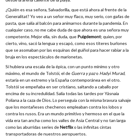
¿Quién es esa señora, Salvadorilla, que está ahora al frente de la
Generalitat? Yo veo a un señor muy flaco, muy serio, con gafas de
pasta, que salía al balcón para animarnos durante la pandemia. En
cualquier caso, no me cabe duda de que ahora es una señora muy
competente. Mejor ella, sin duda, que
Puigdemont
; quien, por
cierto, vino, sacó la lengua y escapó, como esos títeres burlones
que se asomaban por las esquinas del guiñol para hacer rabiar a la
bruja en los espectáculos de marionetas.
Si hubiera una escala de la épica, con un punto mínimo y otro
máximo, el mundo de Tolstói, el de
Guerra y paz
o
Hadyi Murad
,
estaría en un extremo y la España contemporánea en el otro.
Tolstói se empeñaba en ser cristiano, saltando a caballo por
encima de su incredulidad. Salía todas las tardes por Yásnaia
Poliana a la caza de Dios. Lo perseguía con la misma bravura salvaje
que los montañeses chechenos empleaban contra los lobos y
contra los rusos. Era un mundo primitivo y hermoso en el que la
vida era tan ancha como los valles de Asia Central y no tan larga
como las aburridas series de
Netflix
o las infinitas cintas
transportadoras de nuestros aeropuertos.