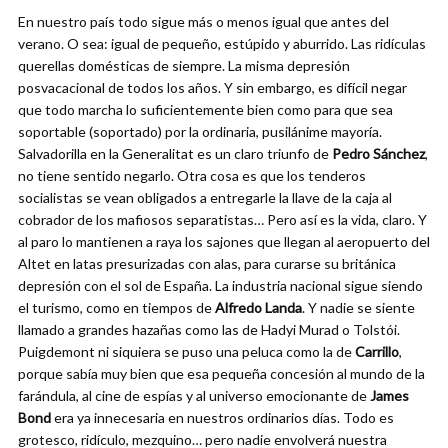
En nuestro país todo sigue más o menos igual que antes del
verano. O sea: igual de pequeño, estúpido y aburrido. Las ridículas
querellas domésticas de siempre. La misma depresión
posvacacional de todos los años. Y sin embargo, es difícil negar
que todo marcha lo suficientemente bien como para que sea
soportable (soportado) por la ordinaria, pusilánime mayoría.
Salvadorilla en la Generalitat es un claro triunfo de
Pedro Sánchez
,
no tiene sentido negarlo. Otra cosa es que los tenderos
socialistas se vean obligados a entregarle la llave de la caja al
cobrador de los mafiosos separatistas… Pero así es la vida, claro. Y
al paro lo mantienen a raya los sajones que llegan al aeropuerto del
Altet en latas presurizadas con alas, para curarse su británica
depresión con el sol de España. La industria nacional sigue siendo
el turismo, como en tiempos de
Alfredo Landa
. Y nadie se siente
llamado a grandes hazañas como las de Hadyi Murad o Tolstói.
Puigdemont ni siquiera se puso una peluca como la de
Carrillo
,
porque sabía muy bien que esa pequeña concesión al mundo de la
farándula, al cine de espías y al universo emocionante de
James
Bond
era ya innecesaria en nuestros ordinarios días. Todo es
grotesco, ridículo, mezquino… pero nadie envolverá nuestra