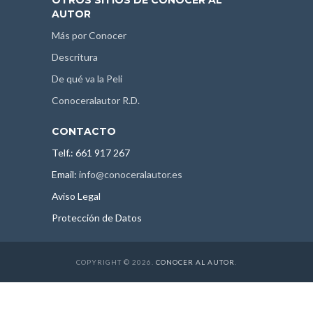
AUTOR
Más por Conocer
Descritura
De qué va la Peli
Conoceralautor R.D.
CONTACTO
Telf.: 661 917 267
Email:
info@conoceralautor.es
Aviso Legal
Protección de Datos
COPYRIGHT © 2026.
CONOCER AL AUTOR
.