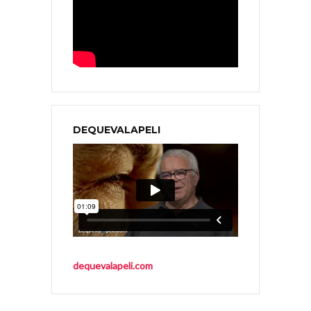
DEQUEVALAPELI
dequevalapeli.com