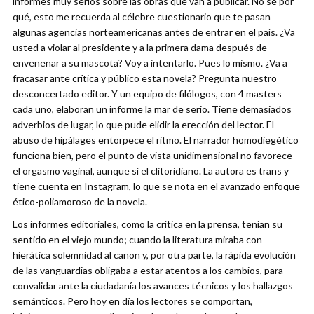
informes muy serios sobre las obras que van a publicar. No sé por
qué, esto me recuerda al célebre cuestionario que te pasan
algunas agencias norteamericanas antes de entrar en el país. ¿Va
usted a violar al presidente y a la primera dama después de
envenenar a su mascota? Voy a intentarlo. Pues lo mismo. ¿Va a
fracasar ante crítica y público esta novela? Pregunta nuestro
desconcertado editor. Y un equipo de filólogos, con 4 masters
cada uno, elaboran un informe la mar de serio. Tiene demasiados
adverbios de lugar, lo que pude elidir la erección del lector. El
abuso de hipálages entorpece el ritmo. El narrador homodiegético
funciona bien, pero el punto de vista unidimensional no favorece
el orgasmo vaginal, aunque sí el clitoridiano. La autora es trans y
tiene cuenta en Instagram, lo que se nota en el avanzado enfoque
ético-poliamoroso de la novela.
Los informes editoriales, como la crítica en la prensa, tenían su
sentido en el viejo mundo; cuando la literatura miraba con
hierática solemnidad al canon y, por otra parte, la rápida evolución
de las vanguardias obligaba a estar atentos a los cambios, para
convalidar ante la ciudadanía los avances técnicos y los hallazgos
semánticos. Pero hoy en día los lectores se comportan,