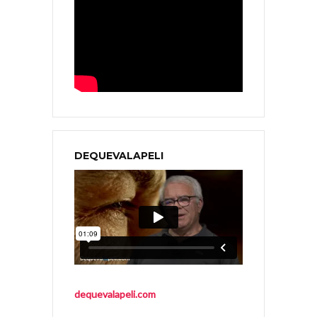
DEQUEVALAPELI
dequevalapeli.com