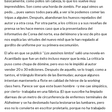
básicamente, como pollos sin cabeza, lo que los vuelve muy
imprevisibles. Son como una horda de zombis. Por aquí oímos un
pedo…, pues vamos todos para allá, a ver si le podemos comer las
tripas a alguien. Después, abandonan los huesos repelados del
autor y a otra cosa. Por otra parte, a los críticos y a sus reseñas de
prensa se les hace menos caso que a la presentadora del
informativo de Corea del norte, esa del kimono y la voz de pito que
nos explica las virtudes del nuevo misil que le han regalado al
gordito de uniforme por su primera excomunión.
El año en que se publicó “
Los asesinos lentos
” salió una novela en
Acantilado que fue un éxito incluso mayor que la mía. La crítica la
puso como chupa de dómine, pero eso no le impidió al autor
vender 20 o 30 ediciones. Después de aquello, se lo tragó, como a
tantos, el triángulo literario de las Bermudas; aunque algunos
intentan mantenerlo a flote en calidad de héroe de la working
class hero. Parece ser que este buen hombre –y me cae simpático,
por cierto- trabajaba en una fábrica. (El que suscribe ha limpiado
diarreas de un metro de circunferencia de enfermos terminales de
Alzheimer y se ha deslomado hasta lesionarse las lumbares, pero
eso no lo convierte en escritor proletario, porque no ha trabajado