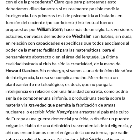
con el de la precedente? Claro que para plantearnos esto
deberíamos dilucidar antes si es realmente posible medir la
inteligencia. Los primeros test de psicometría articulados en
función del cociente (no coeficiente) intelectual fueron
propuestos por
William Stern
, hace más de un siglo. Las versiones
actuales, derivadas del modelo de
Wechsler
, son fiables, sin duda,
en relación con capacidades específicas que todos asociamos al
poder de la mente: facilidad para las matemáticas, para el
pensamiento abstracto o en el área del lenguaje. La última
cualidad invitada al club ha sido la creatividad, de la mano de
Howard Gardner
. Sin embargo, si vamos a una definición filosófica
de inteligencia, la cosa se complica mucho. Me refiero a un
planteamiento no teleológico; es decir, que no ponga la
inteligencia en relación con una finalidad concreta, como podría
ser la de componer una sinfonía, o producir una teoría sobre la
materia y la gravedad que permita la fabricación de armas
nucleares, o escribir
Mein Kampf
para arrastrar al país más culto
de Europa a una guerra demencial y suicida, o diseñar un puente
colgante. Hablo de una definición trascendental de inteligencia, y
ahí nos encontramos con el enigma de la consciencia, que nadie
sabe en realidad lo que es. Ni siquiera
John Searle
o el joven y