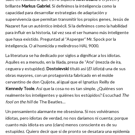
brillante
Markus Gabriel
. Si definimos la inteligencia como la
capacidad para desarrollar estrategias de adaptación y
supervivencia que permitan transmitir los propios genes, Jesús de
Nazaret fue un auténtico imbécil. Si la definimos como la habilidad
para influir en la historia, tal vez sea el ser humano más inteligente
que haya existido. Preguntad al “Asperger” Mr. Spock por la
inteligencia. O al homicida y melindroso HAL 9000.
La literatura se ha dedicado por siglos a dignificar a los idiotas.
Aquiles es a menudo, en la Ilíada, presa de “Ate” (mezcla de ira,
ceguera y estupidez).
Dostoievski
tituló así (
El idiota
) una de sus
obras mayores, con un protagonista fabricado en el molde
cervantino de don Quijote, al igual que el Ignatius Reilly de
Kennedy Toole
. Así que la cosa no es tan simple. ¿Quiénes son
realmente los inteligentes y quiénes los estúpidos? Escuchad
The
fool on the hill
de The Beatles…
Un pensamiento alarmante me obsesiona. Si nos volviéramos
idiotas, pero idiotas de verdad, no nos daríamos ni cuenta; porque
cuanto más idiota es uno (claro) menos consciente es de su
estupidez. Quiero decir que si de pronto se desatara una epidemia